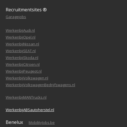
Recruitmentsites ®
Garagejobs
WerkenbijAudi.nl
WerkenbijOpel.nl
WerkenbijNissan.nl
WerkenbijSEAT.nl
WerkenbijSkoda.nl
WerkenbijCitroen.nl
WerkenbijPeugeot.nl
WerkenbijVolkswagen.nl
WerkenbijVolkswagenBedrijfswagens.nl
WerkenbijMANTrucks.nl
WerkenbijABSautoherstel.nl
Benelux
MobilityJobs.be