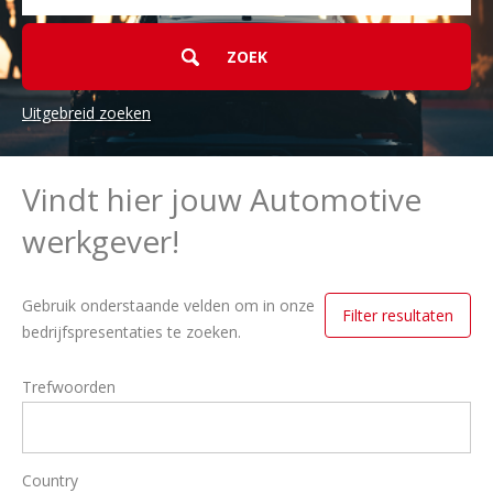
Uitgebreid zoeken
Vindt hier jouw Automotive
werkgever!
Gebruik onderstaande velden om in onze
Filter resultaten
bedrijfspresentaties te zoeken.
Trefwoorden
Country