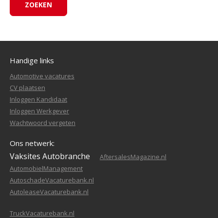
Handige links
Automotive vacatures
CV plaatsen
Inloggen Kandidaat
Inloggen Werkgever
Wachtwoord vergeten
Ons netwerk:
Vaksites Autobranche
AftersalesMagazine.nl
AutomobielManagement
AutoschadeVacaturebank.nl
AutoleaseVacaturebank.nl
TruckVacaturebank.nl