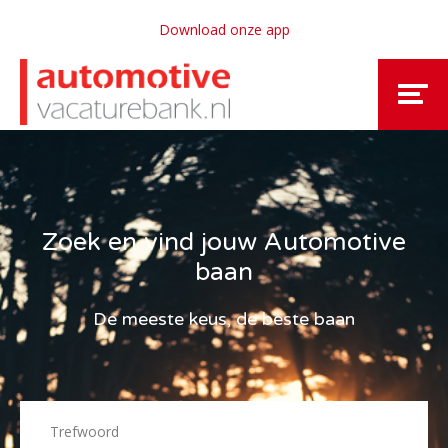
Download onze app
Zoek en vind jouw Automotive
baan
De meeste keus, de beste baan