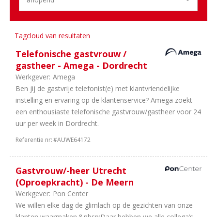
Sector
7
Duurzame
Tagcloud van resultaten
Mobiliteit
Telefonische gastvrouw /
7
Dealerholdings
gastheer - Amega - Dordrecht
6
Personenauto's
Werkgever:
Amega
2
Bedrijfsauto's
Ben jij de gastvrije telefonist(e) met klantvriendelijke
2
Schadeherstel
instelling en ervaring op de klantenservice? Amega zoekt
1
Leasing
een enthousiaste telefonische gastvrouw/gastheer voor 24
1
Onderdelen
uur per week in Dordrecht.
1
Banden
en
Referentie nr:
#AUWE64172
wielen
Gastvrouw/-heer Utrecht
(Oproepkracht) - De Meern
Werkgever:
Pon Center
We willen elke dag de glimlach op de gezichten van onze
klanten waarmaken.&nbsp;Daar hebben we alle collega’s