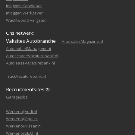
Inloggen Kandidaat
Inloggen Werkgever
Wachtwoord vergeten
Ons netwerk:
Vaksites Autobranche
AftersalesMagazine.nl
AutomobielManagement
AutoschadeVacaturebank.nl
AutoleaseVacaturebank.nl
TruckVacaturebank.nl
Recruitmentsites ®
Garagejobs
WerkenbijAudi.nl
WerkenbijOpel.nl
WerkenbijNissan.nl
WerkenbijSEAT.nl