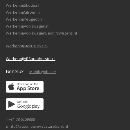
WerkenbijSkoda.nl
WerkenbijCitroen.nl
WerkenbijPeugeot.nl
WerkenbijVolkswagen.nl
WerkenbijVolkswagenBedrijfswagens.nl
WerkenbijMANTrucks.nl
WerkenbijABSautoherstel.nl
Benelux
MobilityJobs.be
T +31 78 6209888
E
info@automotivevacaturebank.nl