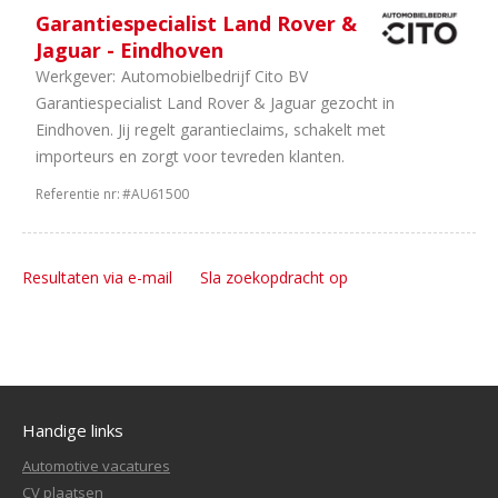
Garantiespecialist Land Rover &
Jaguar - Eindhoven
Werkgever:
Automobielbedrijf Cito BV
Garantiespecialist Land Rover & Jaguar gezocht in
Eindhoven. Jij regelt garantieclaims, schakelt met
importeurs en zorgt voor tevreden klanten.
Referentie nr:
#AU61500
Resultaten via e-mail
Sla zoekopdracht op
Handige links
Automotive vacatures
CV plaatsen