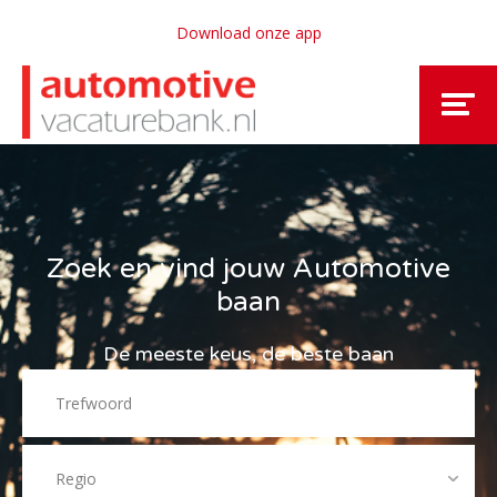
Download onze app
Zoek en vind jouw Automotive
baan
De meeste keus, de beste baan