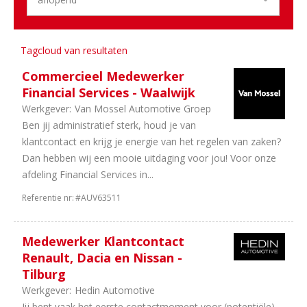
3
Onderdelen
3
Banden
en
Tagcloud van resultaten
wielen
Commercieel Medewerker
2
Finance
Financial Services - Waalwijk
1
Motoren
Werkgever:
Van Mossel Automotive Groep
1
Opleiding
Ben jij administratief sterk, houd je van
1
Leasing
klantcontact en krijg je energie van het regelen van zaken?
Aantal
Dan hebben wij een mooie uitdaging voor jou! Voor onze
afdeling Financial Services in...
uren
Referentie nr:
#AUV63511
10
40
uur
5
In
Medewerker Klantcontact
overleg
Renault, Dacia en Nissan -
2
32
Tilburg
uur
Werkgever:
Hedin Automotive
1
38
Jij bent vaak het eerste contactmoment voor (potentiële)