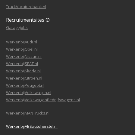
TruckVacaturebank.nl
Recruitmentsites ®
Garagejobs
WerkenbijAudi.nl
WerkenbijOpel.nl
WerkenbijNissan.nl
WerkenbijSEAT.nl
WerkenbijSkoda.nl
WerkenbijCitroen.nl
WerkenbijPeugeot.nl
WerkenbijVolkswagen.nl
WerkenbijVolkswagenBedrijfswagens.nl
WerkenbijMANTrucks.nl
WerkenbijABSautoherstel.nl