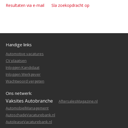
Resultaten via e-mail
Sla zoekopdracht op
Handige links
Automotive vacatures
CV plaatsen
Inloggen Kandidaat
Inloggen Werkgever
Wachtwoord vergeten
Ons netwerk:
Vaksites Autobranche
AftersalesMagazine.nl
AutomobielManagement
AutoschadeVacaturebank.nl
AutoleaseVacaturebank.nl