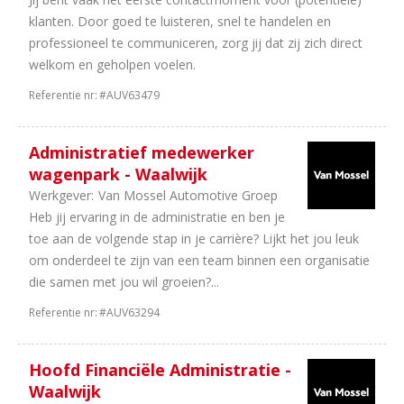
uur
klanten. Door goed te luisteren, snel te handelen en
1
24
professioneel te communiceren, zorg jij dat zij zich direct
uur
welkom en geholpen voelen.
1
36
Referentie nr:
#AUV63479
uur
1
8
uur
Administratief medewerker
1
16
wagenpark - Waalwijk
uur
Werkgever:
Van Mossel Automotive Groep
1
20
Heb jij ervaring in de administratie en ben je
uur
toe aan de volgende stap in je carrière? Lijkt het jou leuk
om onderdeel te zijn van een team binnen een organisatie
die samen met jou wil groeien?...
Referentie nr:
#AUV63294
Hoofd Financiële Administratie -
Waalwijk