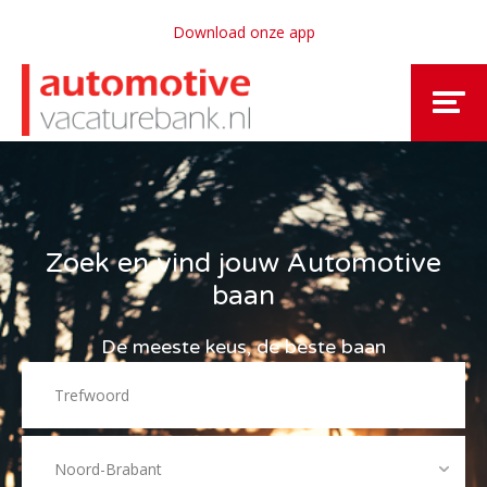
Download onze app
Zoek en vind jouw Automotive
baan
De meeste keus, de beste baan