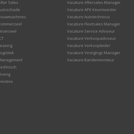
fter Sales
Vacature Aftersales Manager
Autoschade
Vacature APK Keurmeester
 Bouwmachines
Vacature Autotechnicus
Commercieel
Vacature Fleetsales Manager
inancieel
Vacature Service Adviseur
CT
Vacature Verkoopadviseur
Leasing
Vacature Verkoopleider
ogistiek
Vacature Vestigings Manager
 Management
Vacature Bandenmonteur
Technisch
Overig
omotive