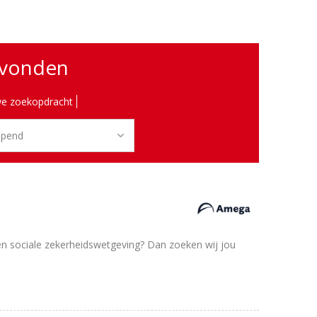
evonden
e zoekopdracht
g- en sociale zekerheidswetgeving? Dan zoeken wij jou