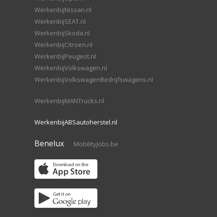
WerkenbijNissan.nl
WerkenbijSEAT.nl
WerkenbijSkoda.nl
WerkenbijCitroen.nl
WerkenbijPeugeot.nl
WerkenbijVolkswagen.nl
WerkenbijVolkswagenBedrijfswagens.nl
WerkenbijMANTrucks.nl
WerkenbijABSautoherstel.nl
Benelux
MobilityJobs.be