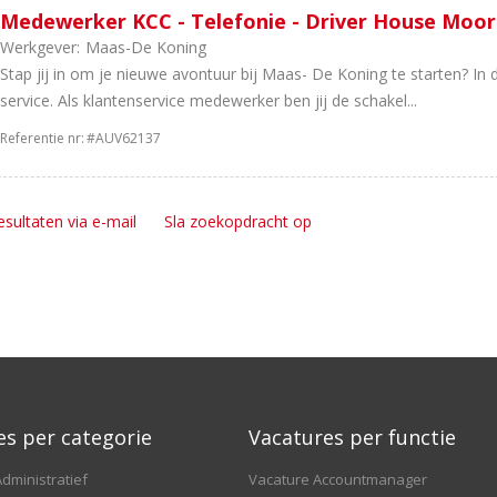
Medewerker KCC - Telefonie - Driver House Moor
Werkgever:
Maas-De Koning
Stap jij in om je nieuwe avontuur bij Maas- De Koning te starten? In 
service. Als klantenservice medewerker ben jij de schakel...
Referentie nr:
#AUV62137
esultaten via e-mail
Sla zoekopdracht op
es per categorie
Vacatures per functie
dministratief
Vacature Accountmanager