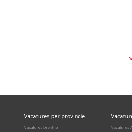
R
Vacatures per provincie
Vacatur
Vacatures Drenthe
Vacatures A