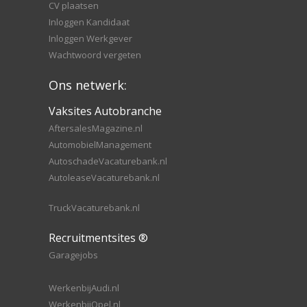
CV plaatsen
Inloggen Kandidaat
Inloggen Werkgever
Wachtwoord vergeten
Ons netwerk:
Vaksites Autobranche
AftersalesMagazine.nl
AutomobielManagement
AutoschadeVacaturebank.nl
AutoleaseVacaturebank.nl
TruckVacaturebank.nl
Recruitmentsites ®
Garagejobs
WerkenbijAudi.nl
WerkenbijOpel.nl