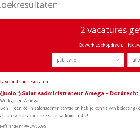
Zoekresultaten
2 vacatures g
Bewerk zoekopdracht
Nieuw
Tagcloud van resultaten
(Junior) Salarisadministrateur Amega - Dordrecht
Werkgever:
Amega
Ben jij een kei in salarisadministratie en heb je kennis van belastin
als aanwinst voor onze salarisadministratie!
Referentie nr:
#AUWE63991