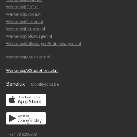
WerkenbijSEAT.nl
WerkenbijSkoda.nl
WerkenbijCitroen.nl
WerkenbijPeugeot.nl
WerkenbijVolkswagen.nl
WerkenbijVolkswagenBedrijfswagens.nl
WerkenbijMANTrucks.nl
WerkenbijABSautoherstel.nl
Benelux
MobilityJobs.be
T +31 78 6209888