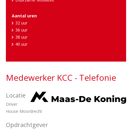
Aantal uren
32 uur
36 uur
38 uur
40 uur
Medewerker KCC - Telefonie
Locatie
Driver
House Moordrecht
Opdrachtgever