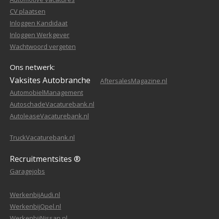
CV plaatsen
Inloggen Kandidaat
Inloggen Werkgever
Wachtwoord vergeten
Ons netwerk:
Vaksites Autobranche
AftersalesMagazine.nl
AutomobielManagement
AutoschadeVacaturebank.nl
AutoleaseVacaturebank.nl
TruckVacaturebank.nl
Recruitmentsites ®
Garagejobs
WerkenbijAudi.nl
WerkenbijOpel.nl
WerkenbijNissan.nl