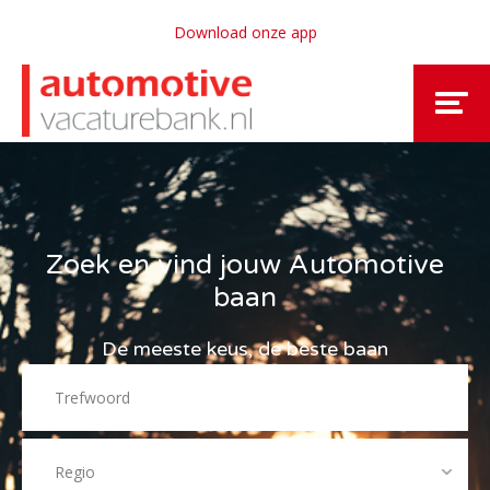
Download onze app
Zoek en vind jouw Automotive
baan
De meeste keus, de beste baan