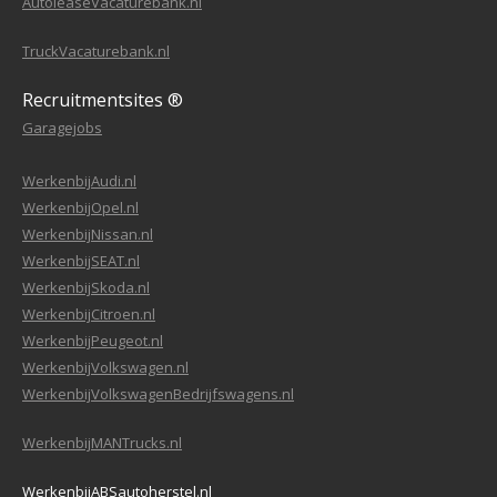
AutoleaseVacaturebank.nl
TruckVacaturebank.nl
Recruitmentsites ®
Garagejobs
WerkenbijAudi.nl
WerkenbijOpel.nl
WerkenbijNissan.nl
WerkenbijSEAT.nl
WerkenbijSkoda.nl
WerkenbijCitroen.nl
WerkenbijPeugeot.nl
WerkenbijVolkswagen.nl
WerkenbijVolkswagenBedrijfswagens.nl
WerkenbijMANTrucks.nl
WerkenbijABSautoherstel.nl