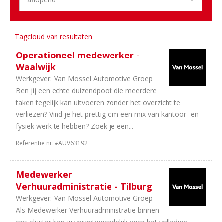
1
Randstad
Aantal
Tagcloud van resultaten
uren
Operationeel medewerker -
9
40
Waalwijk
uur
Werkgever:
Van Mossel Automotive Groep
2
In
Ben jij een echte duizendpoot die meerdere
overleg
taken tegelijk kan uitvoeren zonder het overzicht te
verliezen? Vind je het prettig om een mix van kantoor- en
fysiek werk te hebben? Zoek je een...
Referentie nr:
#AUV63192
Medewerker
Verhuuradministratie - Tilburg
Werkgever:
Van Mossel Automotive Groep
Als Medewerker Verhuuradministratie binnen
ons cluster ben jij verantwoordelijk voor het volledige