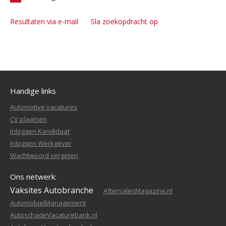
Resultaten via e-mail
Sla zoekopdracht op
Handige links
Automotive vacatures
CV plaatsen
Inloggen Kandidaat
Inloggen Werkgever
Wachtwoord vergeten
Ons netwerk:
Vaksites Autobranche
AftersalesMagazine.nl
AutomobielManagement
AutoschadeVacaturebank.nl