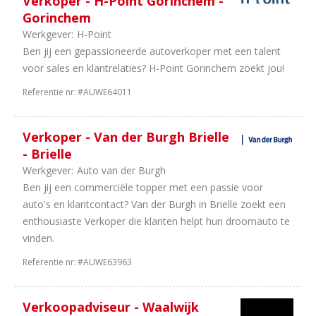
Verkoper - H-Point Gorinchem -
3
Trucks
Gorinchem
&
Werkgever:
H-Point
Bus
Ben jij een gepassioneerde autoverkoper met een talent
3
Leasing
voor sales en klantrelaties? H-Point Gorinchem zoekt jou!
2
Universeel
garages
Referentie nr:
#AUWE64011
2
Landbouw
Machines
Verkoper - Van der Burgh Brielle
2
Bouwmachines
- Brielle
2
Vakorganisaties
Werkgever:
Auto van der Burgh
2
Opleiding
Ben jij een commerciële topper met een passie voor
2
Fabrikanten
auto's en klantcontact? Van der Burgh in Brielle zoekt een
2
Onderdelen
enthousiaste Verkoper die klanten helpt hun droomauto te
2
Equipment
vinden.
2
Carrosseriebouw
1
Motoren
Referentie nr:
#AUWE63963
1
Tweewielers
1
Camper
Verkoopadviseur - Waalwijk
en