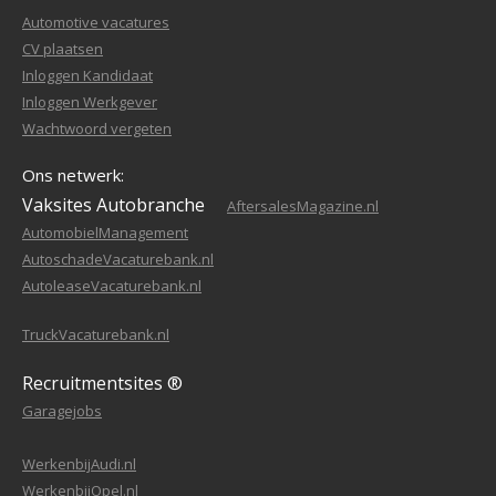
Automotive vacatures
CV plaatsen
Inloggen Kandidaat
Inloggen Werkgever
Wachtwoord vergeten
Ons netwerk:
Vaksites Autobranche
AftersalesMagazine.nl
AutomobielManagement
AutoschadeVacaturebank.nl
AutoleaseVacaturebank.nl
TruckVacaturebank.nl
Recruitmentsites ®
Garagejobs
WerkenbijAudi.nl
WerkenbijOpel.nl