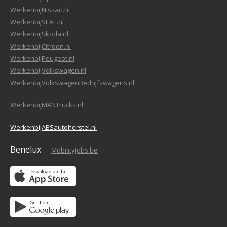
WerkenbijNissan.nl
WerkenbijSEAT.nl
WerkenbijSkoda.nl
WerkenbijCitroen.nl
WerkenbijPeugeot.nl
WerkenbijVolkswagen.nl
WerkenbijVolkswagenBedrijfswagens.nl
WerkenbijMANTrucks.nl
WerkenbijABSautoherstel.nl
Benelux
MobilityJobs.be