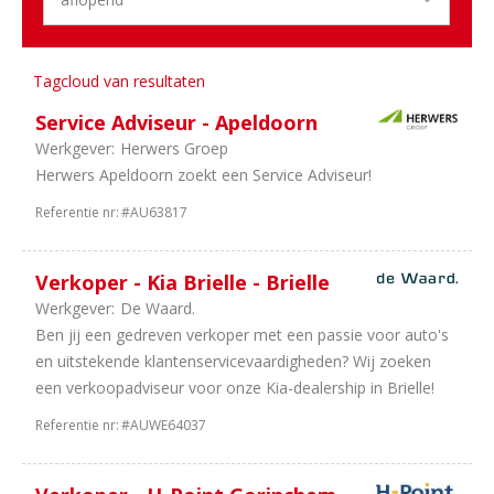
Brabant
3
Noord-
Holland
Tagcloud van resultaten
1
Landelijk
Service Adviseur - Apeldoorn
1
Utrecht
Werkgever:
Herwers Groep
1
Zeeland
Herwers Apeldoorn zoekt een Service Adviseur!
1
Randstad
Referentie nr:
#AU63817
Sector
29
Personenauto's
Verkoper - Kia Brielle - Brielle
13
Dealerholdings
Werkgever:
De Waard.
10
Duurzame
Ben jij een gedreven verkoper met een passie voor auto's
Mobiliteit
en uitstekende klantenservicevaardigheden? Wij zoeken
8
Bedrijfsauto's
een verkoopadviseur voor onze Kia-dealership in Brielle!
5
Schadeherstel
4
Banden
Referentie nr:
#AUWE64037
en
wielen