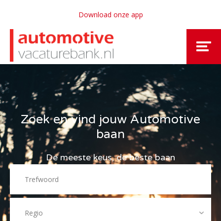
Download onze app
Zoek en vind jouw Automotive
baan
De meeste keus, de beste baan