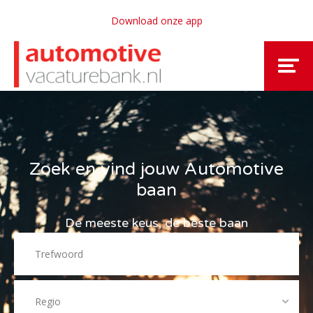
Download onze app
Zoek en vind jouw Automotive
baan
De meeste keus, de beste baan