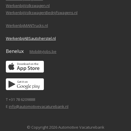
WerkenbijVolkswagen.nl
WerkenbijVolkswagenBedrijfswagens.nl
WerkenbijMANTrucks.nl
WerkenbijABSautoherstel.nl
Benelux
MobilityJobs.be
T +31 78 6209888
E
info@automotivevacaturebank.nl
© Copyright 2026 Automotive Vacaturebank