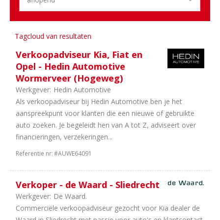
66
Noord-
Holland
55
Randstad
Tagcloud van resultaten
32
Overijssel
Verkoopadviseur Kia, Fiat en
17
Flevoland
Opel - Hedin Automotive
11
Limburg
Wormerveer (Hogeweg)
9
Drenthe
Werkgever:
Hedin Automotive
7
Groningen
Als verkoopadviseur bij Hedin Automotive ben je het
5
Zeeland
aanspreekpunt voor klanten die een nieuwe of gebruikte
3
Benelux
auto zoeken. Je begeleidt hen van A tot Z, adviseert over
2
Landelijk
financieringen, verzekeringen...
2
Friesland
2
Internationaal
Referentie nr:
#AUWE64091
Sector
Verkoper - de Waard - Sliedrecht
39
Dealerholdings
Werkgever:
De Waard.
25
Duurzame
Commerciële verkoopadviseur gezocht voor Kia dealer de
Mobiliteit
Waard in Sliedrecht met passie voor auto's en klantcontact.