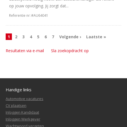
op jouw opvolging. Jij zorgt dat...
Referentie nr:
#AU64041
1
2
3
4
5
6
7
Volgende ›
Laatste »
Resultaten via e-mail
Sla zoekopdracht op
Handige links
Automotive vacatures
CV plaatsen
Inloggen Kandidaat
Inloggen Werkgever
Wachtwoord vergeten