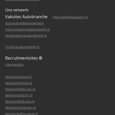
Ons netwerk:
Vaksites Autobranche
AftersalesMagazine.nl
AutomobielManagement
AutoschadeVacaturebank.nl
AutoleaseVacaturebank.nl
TruckVacaturebank.nl
Recruitmentsites ®
Garagejobs
WerkenbijAudi.nl
WerkenbijOpel.nl
WerkenbijNissan.nl
WerkenbijSEAT.nl
WerkenbijSkoda.nl
WerkenbijCitroen.nl
WerkenbijPeugeot.nl