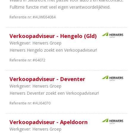
55
Personenauto's
Fulltime functie met veel eigen verantwoordelijkheid.
29
Bedrijfsauto's
84
Leasing
Referentie nr:
#AUWE64084
41
Tweewielers
28
Schadeherstel
Verkoopadviseur - Hengelo (Gld)
10
Autoverhuur
Werkgever:
Herwers Groep
9
Onderdelen
Herwers Hengelo zoekt een Verkoopadviseur!
8
Trucks
&
Referentie nr:
#64072
Bus
6
Banden
Verkoopadviseur - Deventer
en
Werkgever:
Herwers Groep
wielen
Herwers Deventer zoekt een Verkoopadviseur!
5
Importeurs
5
Equipment
Referentie nr:
#AU64070
4
Opleiding
4
Carrosseriebouw
Verkoopadviseur - Apeldoorn
2
Landbouw
Werkgever:
Herwers Groep
Machines