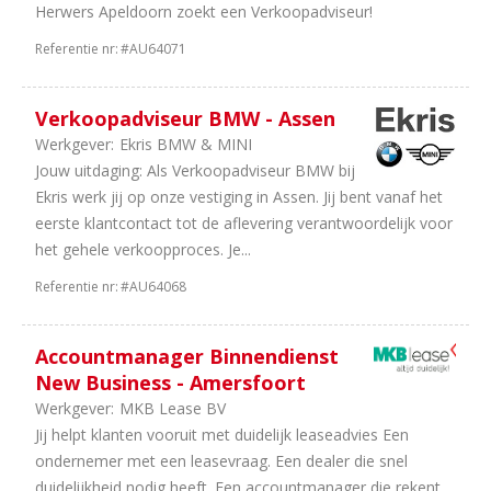
Herwers Apeldoorn zoekt een Verkoopadviseur!
2
Bouwmachines
2
Motoren
Referentie nr:
#AU64071
2
Vakorganisaties
2
Finance
Verkoopadviseur BMW - Assen
1
Universeel
Werkgever:
Ekris BMW & MINI
garages
Jouw uitdaging: Als Verkoopadviseur BMW bij
1
IT
Ekris werk jij op onze vestiging in Assen. Jij bent vanaf het
/
eerste klantcontact tot de aflevering verantwoordelijk voor
Automatisering
het gehele verkoopproces. Je...
1
Camper
en
Referentie nr:
#AU64068
Caravan
Accountmanager Binnendienst
New Business - Amersfoort
Werkgever:
MKB Lease BV
Jij helpt klanten vooruit met duidelijk leaseadvies Een
ondernemer met een leasevraag. Een dealer die snel
duidelijkheid nodig heeft. Een accountmanager die rekent