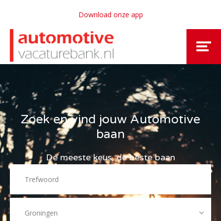
Download onze app
Zoek en vind jouw Automotive
baan
De meeste keus, de beste baan