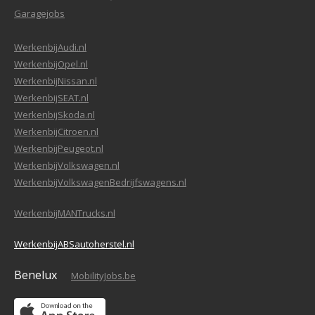
Garagejobs
WerkenbijAudi.nl
WerkenbijOpel.nl
WerkenbijNissan.nl
WerkenbijSEAT.nl
WerkenbijSkoda.nl
WerkenbijCitroen.nl
WerkenbijPeugeot.nl
WerkenbijVolkswagen.nl
WerkenbijVolkswagenBedrijfswagens.nl
WerkenbijMANTrucks.nl
WerkenbijABSautoherstel.nl
Benelux
MobilityJobs.be