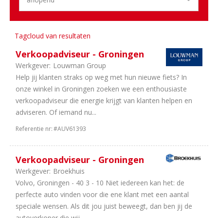
uren
7
40
Tagcloud van resultaten
uur
3
In
Verkoopadviseur - Groningen
overleg
Werkgever:
Louwman Group
3
32
Help jij klanten straks op weg met hun nieuwe fiets? In
uur
onze winkel in Groningen zoeken we een enthousiaste
1
24
verkoopadviseur die energie krijgt van klanten helpen en
uur
adviseren. Of iemand nu...
Referentie nr:
#AUV61393
Verkoopadviseur - Groningen
Werkgever:
Broekhuis
Volvo, Groningen - 40 3 - 10 Niet iedereen kan het: de
perfecte auto vinden voor die ene klant met een aantal
speciale wensen. Als dit jou juist beweegt, dan ben jij de
autoverkoper die wij...