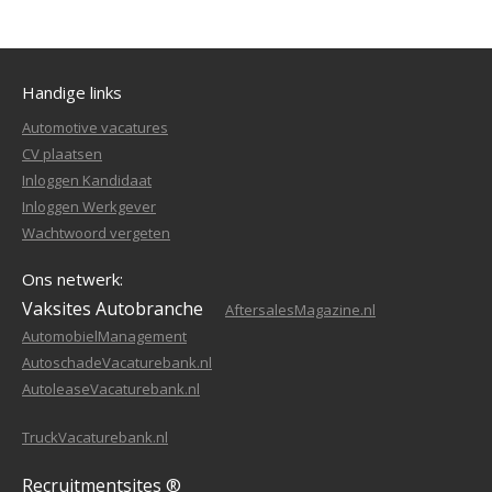
Handige links
Automotive vacatures
CV plaatsen
Inloggen Kandidaat
Inloggen Werkgever
Wachtwoord vergeten
Ons netwerk:
Vaksites Autobranche
AftersalesMagazine.nl
AutomobielManagement
AutoschadeVacaturebank.nl
AutoleaseVacaturebank.nl
TruckVacaturebank.nl
Recruitmentsites ®