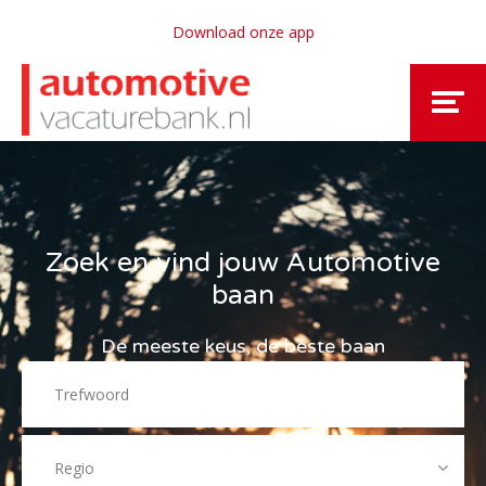
Download onze app
Zoek en vind jouw Automotive
baan
De meeste keus, de beste baan