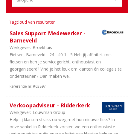
1
Groningen
Aantal
Tagcloud van resultaten
uren
Sales Support Medewerker -
8
40
Barneveld
uur
Werkgever:
Broekhuis
3
In
Fietsen, Barneveld - 24 - 40 1 - 5 Heb jij affiniteit met
overleg
fietsen en ben je servicegericht, enthousiast en
3
32
georganiseerd? Vind je het leuk om klanten én collega's te
uur
ondersteunen? Dan maken we...
2
24
Referentie nr:
#63897
uur
1
38
uur
Verkoopadviseur - Ridderkerk
1
8
Werkgever:
Louwman Group
uur
Help jij klanten straks op weg met hun nieuwe fiets? In
1
16
onze winkel in Ridderkerk zoeken we een enthousiaste
uur
verkoopadviseur die energie krijgt van klanten helpen en