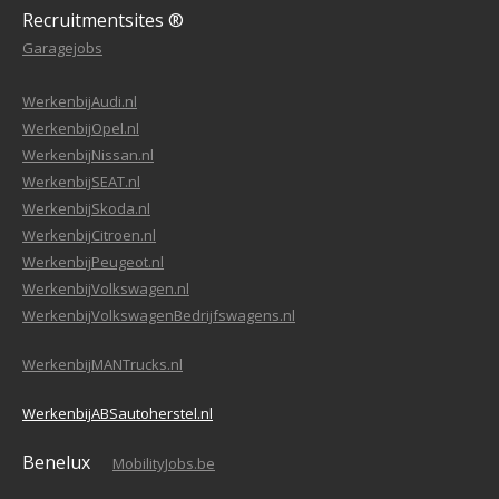
Recruitmentsites ®
Garagejobs
WerkenbijAudi.nl
WerkenbijOpel.nl
WerkenbijNissan.nl
WerkenbijSEAT.nl
WerkenbijSkoda.nl
WerkenbijCitroen.nl
WerkenbijPeugeot.nl
WerkenbijVolkswagen.nl
WerkenbijVolkswagenBedrijfswagens.nl
WerkenbijMANTrucks.nl
WerkenbijABSautoherstel.nl
Benelux
MobilityJobs.be