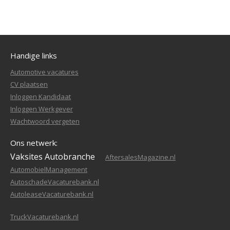
Handige links
Automotive vacatures
CV plaatsen
Inloggen Kandidaat
Inloggen Werkgever
Wachtwoord vergeten
Ons netwerk:
Vaksites Autobranche
AftersalesMagazine.nl
AutomobielManagement
AutoschadeVacaturebank.nl
AutoleaseVacaturebank.nl
TruckVacaturebank.nl