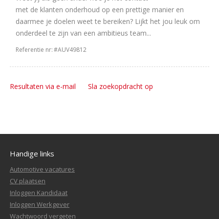
met de klanten onderhoud op een prettige manier en
daarmee je doelen weet te bereiken? Lijkt het jou leuk om
onderdeel te zijn van een ambitieus team...
Referentie nr:
#AUV49812
Resultaten via e-mail
Sla zoekopdracht op
Handige links
Automotive vacatures
CV plaatsen
Inloggen Kandidaat
Inloggen Werkgever
Wachtwoord vergeten