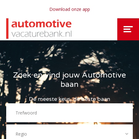
Download onze app
Zoek en vind jouw Automotive
baan
De meeste keus, de beste baan