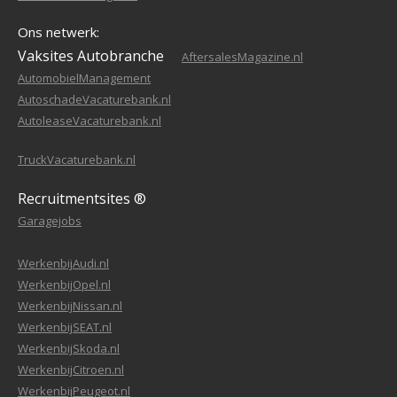
Ons netwerk:
Vaksites Autobranche
AftersalesMagazine.nl
AutomobielManagement
AutoschadeVacaturebank.nl
AutoleaseVacaturebank.nl
TruckVacaturebank.nl
Recruitmentsites ®
Garagejobs
WerkenbijAudi.nl
WerkenbijOpel.nl
WerkenbijNissan.nl
WerkenbijSEAT.nl
WerkenbijSkoda.nl
WerkenbijCitroen.nl
WerkenbijPeugeot.nl