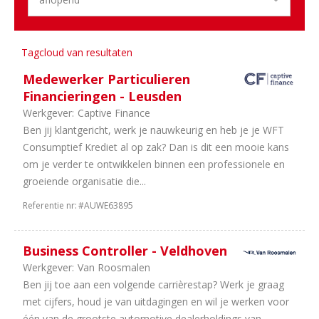
1
Zuid-
Holland
1
Noord-
Tagcloud van resultaten
Holland
Medewerker Particulieren
Financieringen - Leusden
Werkgever:
Captive Finance
Ben jij klantgericht, werk je nauwkeurig en heb je je WFT
Consumptief Krediet al op zak? Dan is dit een mooie kans
om je verder te ontwikkelen binnen een professionele en
groeiende organisatie die...
Referentie nr:
#AUWE63895
Business Controller - Veldhoven
Werkgever:
Van Roosmalen
Ben jij toe aan een volgende carrièrestap? Werk je graag
met cijfers, houd je van uitdagingen en wil je werken voor
één van de grootste automotive dealerholdings van