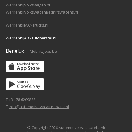
WerkenbijVolkswagen.nl
WerkenbijVolkswagenBedrijfswagens.nl
WerkenbijMANTrucks.nl
WerkenbijABSautoherstel.nl
Benelux
MobilityJobs.be
T +31 78 6209888
E
info@automotivevacaturebank.nl
© Copyright 2026 Automotive Vacaturebank