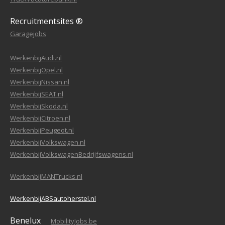
Recruitmentsites ®
Garagejobs
WerkenbijAudi.nl
WerkenbijOpel.nl
WerkenbijNissan.nl
WerkenbijSEAT.nl
WerkenbijSkoda.nl
WerkenbijCitroen.nl
WerkenbijPeugeot.nl
WerkenbijVolkswagen.nl
WerkenbijVolkswagenBedrijfswagens.nl
WerkenbijMANTrucks.nl
WerkenbijABSautoherstel.nl
Benelux
MobilityJobs.be