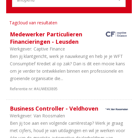
Aantal
uren
Tagcloud van resultaten
4
In
Medewerker Particulieren
overleg
Financieringen - Leusden
4
40
Werkgever:
Captive Finance
uur
Ben jij klantgericht, werk je nauwkeurig en heb je je WFT
1
38
Consumptief Krediet al op zak? Dan is dit een mooie kans
uur
om je verder te ontwikkelen binnen een professionele en
1
32
groeiende organisatie die...
uur
Referentie nr:
#AUWE63895
Business Controller - Veldhoven
Werkgever:
Van Roosmalen
Ben jij toe aan een volgende carrièrestap? Werk je graag
met cijfers, houd je van uitdagingen en wil je werken voor
één van de grootste automotive dealerholdings van