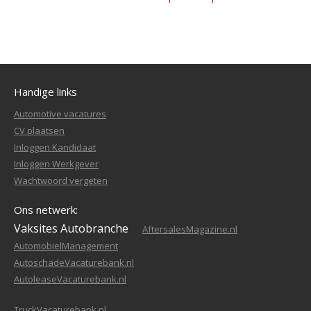
Handige links
Automotive vacatures
CV plaatsen
Inloggen Kandidaat
Inloggen Werkgever
Wachtwoord vergeten
Ons netwerk:
Vaksites Autobranche
AftersalesMagazine.nl
AutomobielManagement
AutoschadeVacaturebank.nl
AutoleaseVacaturebank.nl
TruckVacaturebank.nl