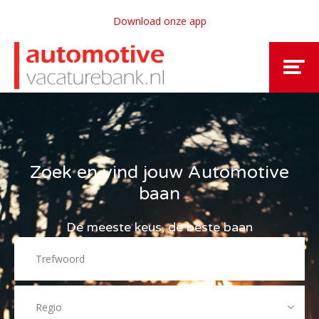
Download onze app
Zoek en vind jouw Automotive
baan
De meeste keus, de beste baan