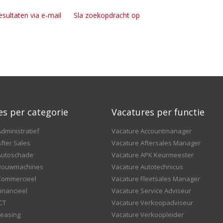
esultaten via e-mail
Sla zoekopdracht op
es per categorie
Vacatures per functie
dministratief
Vacature Accountmanager
fter Sales
Vacature Aftersales Manager
Autoschade
Vacature APK Keurmeester
 Bouwmachines
Vacature Autotechnicus
Commercieel
Vacature Fleetsales Manager
inancieel
Vacature Service Adviseur
CT
Vacature Verkoopadviseur
Leasing
Vacature Verkoopleider