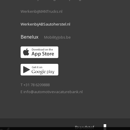
WerkenbijMANTrucks.nl
WerkenbijABSautoherstel.nl
Benelux
MobilityJobs.be
T +31 78 6209888
E
info@automotivevacaturebank.nl