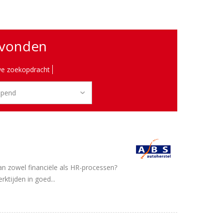
evonden
e zoekopdracht
van zowel financiële als HR-processen?
rktijden in goed...