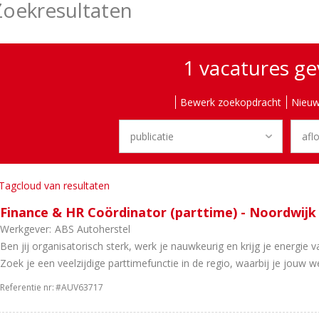
Zoekresultaten
1 vacatures g
Bewerk zoekopdracht
Nieuw
Tagcloud van resultaten
Finance & HR Coördinator (parttime) - Noordwijk
Werkgever:
ABS Autoherstel
Ben jij organisatorisch sterk, werk je nauwkeurig en krijg je energie 
Zoek je een veelzijdige parttimefunctie in de regio, waarbij je jouw we
Referentie nr:
#AUV63717