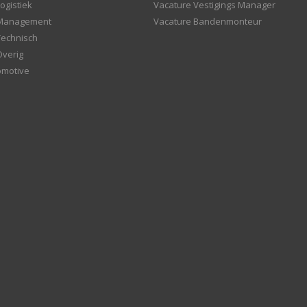
ogistiek
Vacature Vestigings Manager
 Management
Vacature Bandenmonteur
Technisch
Overig
omotive