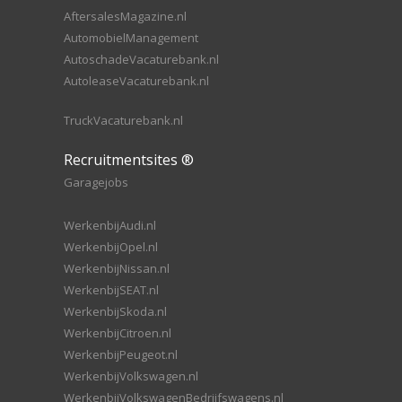
AftersalesMagazine.nl
AutomobielManagement
AutoschadeVacaturebank.nl
AutoleaseVacaturebank.nl
TruckVacaturebank.nl
Recruitmentsites ®
Garagejobs
WerkenbijAudi.nl
WerkenbijOpel.nl
WerkenbijNissan.nl
WerkenbijSEAT.nl
WerkenbijSkoda.nl
WerkenbijCitroen.nl
WerkenbijPeugeot.nl
WerkenbijVolkswagen.nl
WerkenbijVolkswagenBedrijfswagens.nl