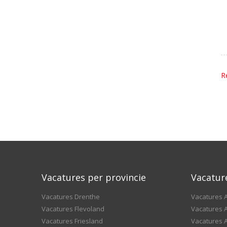
R
Vacatures per provincie
Vacatur
Vacatures Drenthe
Vacatures A
Vacatures Flevoland
Vacatures A
Vacatures Friesland
Vacatures 