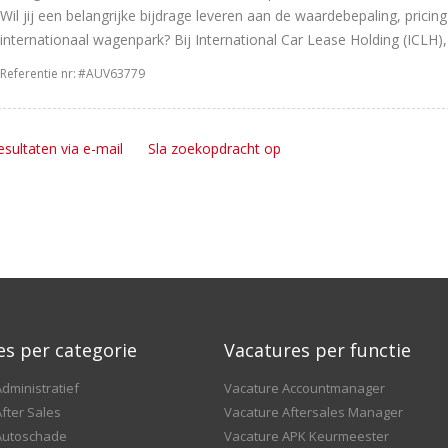
Wil jij een belangrijke bijdrage leveren aan de waardebepaling, prici
internationaal wagenpark? Bij International Car Lease Holding (ICLH),
Referentie nr:
#AUV63779
esultaten via e-mail
Sla zoekopdracht op
es per categorie
Vacatures per functie
dministratief
Vacature Accountmanager
fter Sales
Vacature Aftersales Manager
Autoschade
Vacature APK Keurmeester