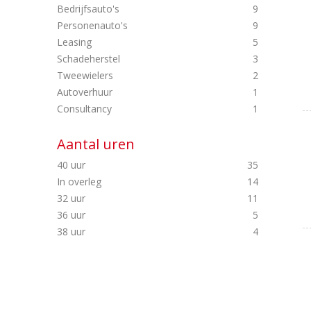
Bedrijfsauto's
9
Personenauto's
9
Leasing
5
Schadeherstel
3
Tweewielers
2
Autoverhuur
1
Consultancy
1
Aantal uren
40 uur
35
In overleg
14
32 uur
11
36 uur
5
38 uur
4