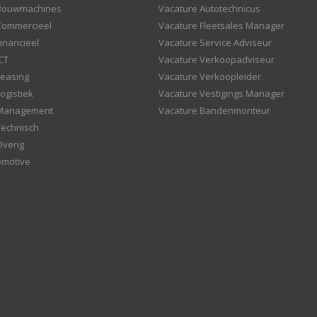
 Bouwmachines
Vacature Autotechnicus
Commercieel
Vacature Fleetsales Manager
inancieel
Vacature Service Adviseur
CT
Vacature Verkoopadviseur
Leasing
Vacature Verkoopleider
ogistiek
Vacature Vestigings Manager
 Management
Vacature Bandenmonteur
Technisch
Overig
omotive