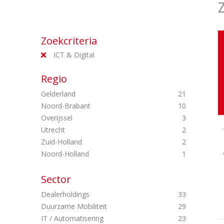
Zoekcriteria
ICT & Digital
Regio
Gelderland
21
Noord-Brabant
10
Overijssel
3
Utrecht
2
Zuid-Holland
2
Noord-Holland
1
Sector
Dealerholdings
33
Duurzame Mobiliteit
29
IT / Automatisering
23