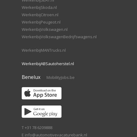
WerkenbijSEAT.nl
WerkenbijSkoda.nl
WerkenbijCitroen.nl
WerkenbijPeugeot.nl
WerkenbijVolkswagen.nl
WerkenbijVolkswagenBedrijfswagens.nl
WerkenbijMANTrucks.nl
WerkenbijABSautoherstel.nl
Benelux
MobilityJobs.be
T +31 78 6209888
E
info@automotivevacaturebank.nl