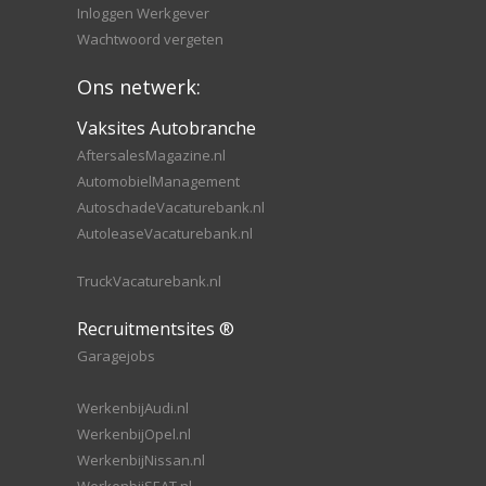
Inloggen Werkgever
Wachtwoord vergeten
Ons netwerk:
Vaksites Autobranche
AftersalesMagazine.nl
AutomobielManagement
AutoschadeVacaturebank.nl
AutoleaseVacaturebank.nl
TruckVacaturebank.nl
Recruitmentsites ®
Garagejobs
WerkenbijAudi.nl
WerkenbijOpel.nl
WerkenbijNissan.nl