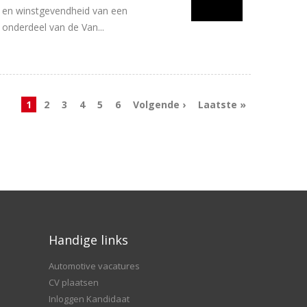
ng en winstgevendheid van een
 onderdeel van de Van...
1
2
3
4
5
6
Volgende ›
Laatste »
Handige links
Automotive vacatures
CV plaatsen
Inloggen Kandidaat