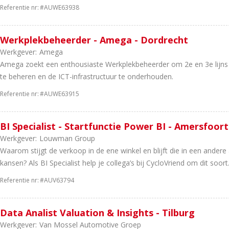
Referentie nr:
#AUWE63938
Werkplekbeheerder - Amega - Dordrecht
Werkgever:
Amega
Amega zoekt een enthousiaste Werkplekbeheerder om 2e en 3e lijns I
te beheren en de ICT-infrastructuur te onderhouden.
Referentie nr:
#AUWE63915
BI Specialist - Startfunctie Power BI - Amersfoort
Werkgever:
Louwman Group
Waarom stijgt de verkoop in de ene winkel en blijft die in een ander
kansen? Als BI Specialist help je collega’s bij CycloVriend om dit soort.
Referentie nr:
#AUV63794
Data Analist Valuation & Insights - Tilburg
Werkgever:
Van Mossel Automotive Groep