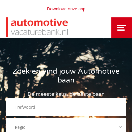
Download onze app
Zoek en vind jouw Automotive
baan
De meeste keus, de beste baan