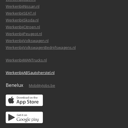
WerkenbijNissan.nl
WerkenbijSEAT.nl
WerkenbijSkoda.nl
WerkenbijCitroen.nl
WerkenbijPeugeot.nl
WerkenbijVolkswagen.nl
WerkenbijVolkswagenBedrijfswagens.nl
WerkenbijMANTrucks.nl
WerkenbijABSautoherstel.nl
Benelux
MobilityJobs.be