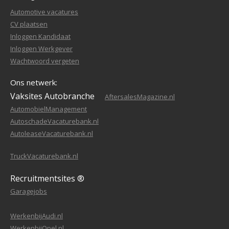
Automotive vacatures
CV plaatsen
Inloggen Kandidaat
Inloggen Werkgever
Wachtwoord vergeten
Ons netwerk:
Vaksites Autobranche
AftersalesMagazine.nl
AutomobielManagement
AutoschadeVacaturebank.nl
AutoleaseVacaturebank.nl
TruckVacaturebank.nl
Recruitmentsites ®
Garagejobs
WerkenbijAudi.nl
WerkenbijOpel.nl