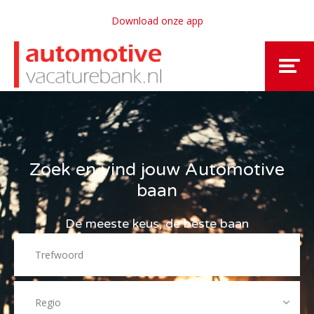
Download onze app
Zoek en vind jouw Automotive
baan
De meeste keus, de beste baan