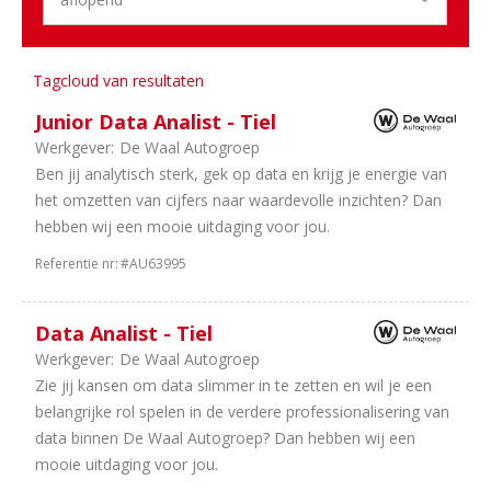
2
Overijssel
2
Zuid-
Holland
Tagcloud van resultaten
1
Noord-
Holland
Junior Data Analist - Tiel
Werkgever:
De Waal Autogroep
Sector
Ben jij analytisch sterk, gek op data en krijg je energie van
31
Dealerholdings
het omzetten van cijfers naar waardevolle inzichten? Dan
27
Duurzame
hebben wij een mooie uitdaging voor jou.
Mobiliteit
Referentie nr:
#AU63995
20
IT
/
Data Analist - Tiel
Automatisering
9
Bedrijfsauto's
Werkgever:
De Waal Autogroep
9
Personenauto's
Zie jij kansen om data slimmer in te zetten en wil je een
4
Leasing
belangrijke rol spelen in de verdere professionalisering van
3
Schadeherstel
data binnen De Waal Autogroep? Dan hebben wij een
2
Tweewielers
mooie uitdaging voor jou.
1
Autoverhuur