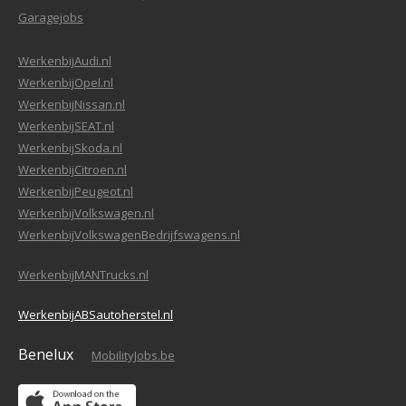
Garagejobs
WerkenbijAudi.nl
WerkenbijOpel.nl
WerkenbijNissan.nl
WerkenbijSEAT.nl
WerkenbijSkoda.nl
WerkenbijCitroen.nl
WerkenbijPeugeot.nl
WerkenbijVolkswagen.nl
WerkenbijVolkswagenBedrijfswagens.nl
WerkenbijMANTrucks.nl
WerkenbijABSautoherstel.nl
Benelux
MobilityJobs.be