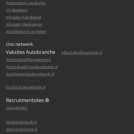
Automotive vacatures
CV plaatsen
Inloggen Kandidaat
Inloggen Werkgever
Wachtwoord vergeten
Ons netwerk:
Vaksites Autobranche
AftersalesMagazine.nl
AutomobielManagement
AutoschadeVacaturebank.nl
AutoleaseVacaturebank.nl
TruckVacaturebank.nl
Recruitmentsites ®
Garagejobs
WerkenbijAudi.nl
WerkenbijOpel.nl