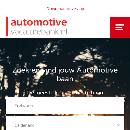
Download onze app
Zoek en vind jouw Automotive
baan
De meeste keus, de beste baan