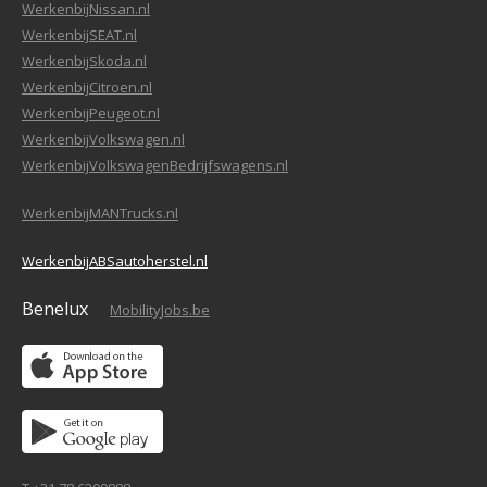
WerkenbijNissan.nl
WerkenbijSEAT.nl
WerkenbijSkoda.nl
WerkenbijCitroen.nl
WerkenbijPeugeot.nl
WerkenbijVolkswagen.nl
WerkenbijVolkswagenBedrijfswagens.nl
WerkenbijMANTrucks.nl
WerkenbijABSautoherstel.nl
Benelux
MobilityJobs.be