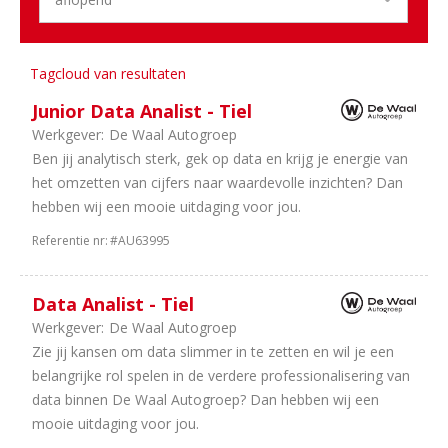
2
Dealerholdings
1
Personenauto's
Tagcloud van resultaten
Aantal
uren
Junior Data Analist - Tiel
Werkgever:
De Waal Autogroep
5
40
Ben jij analytisch sterk, gek op data en krijg je energie van
uur
het omzetten van cijfers naar waardevolle inzichten? Dan
3
38
hebben wij een mooie uitdaging voor jou.
uur
3
36
Referentie nr:
#AU63995
uur
3
32
Data Analist - Tiel
uur
Werkgever:
De Waal Autogroep
1
In
Zie jij kansen om data slimmer in te zetten en wil je een
overleg
belangrijke rol spelen in de verdere professionalisering van
data binnen De Waal Autogroep? Dan hebben wij een
mooie uitdaging voor jou.