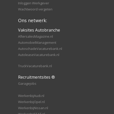
Inloggen Werkgever
Wachtwoord vergeten
Ons netwerk:
Vaksites Autobranche
AftersalesMagazine.nl
AutomobielManagement
AutoschadeVacaturebank.nl
AutoleaseVacaturebank.nl
TruckVacaturebank.nl
Recruitmentsites ®
Garagejobs
WerkenbijAudi.nl
WerkenbijOpel.nl
WerkenbijNissan.nl