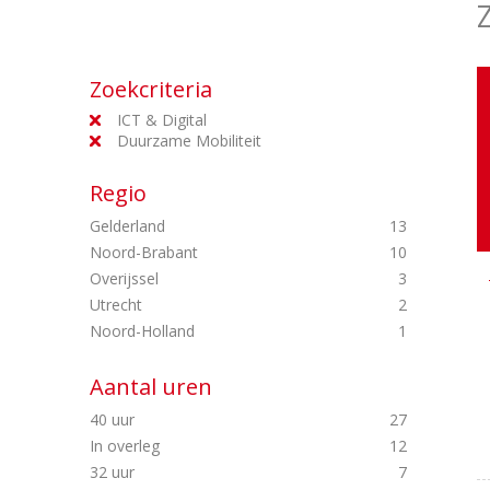
Zoekcriteria
ICT & Digital
Duurzame Mobiliteit
Regio
Gelderland
13
Noord-Brabant
10
Overijssel
3
Utrecht
2
Noord-Holland
1
Aantal uren
40 uur
27
In overleg
12
32 uur
7