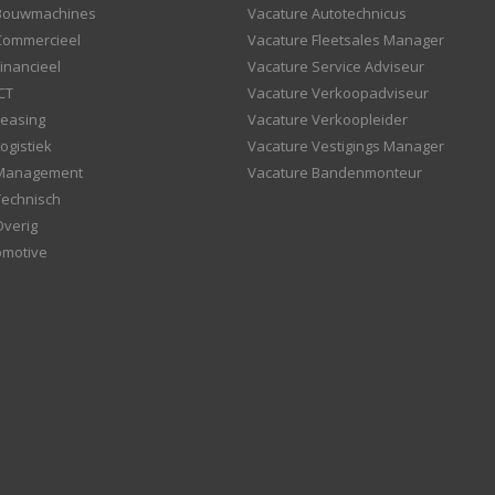
 Bouwmachines
Vacature Autotechnicus
Commercieel
Vacature Fleetsales Manager
inancieel
Vacature Service Adviseur
CT
Vacature Verkoopadviseur
Leasing
Vacature Verkoopleider
ogistiek
Vacature Vestigings Manager
 Management
Vacature Bandenmonteur
Technisch
Overig
omotive