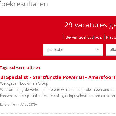
Zoekresultaten
29 vacatures 
Bewerk zoekopdracht
Nieuw
Tagcloud van resultaten
BI Specialist - Startfunctie Power BI - Amersfoort
Werkgever:
Louwman Group
Waarom stijgt de verkoop in de ene winkel en blijft die in een ander
kansen? Als BI Specialist help je collega’s bij CycloVriend om dit soort.
Referentie nr:
#AUV63794