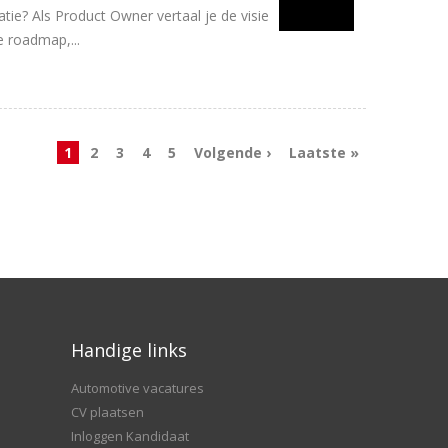
tie? Als Product Owner vertaal je de visie
e roadmap,...
1
2
3
4
5
Volgende ›
Laatste »
Handige links
Automotive vacatures
CV plaatsen
Inloggen Kandidaat