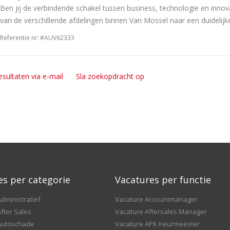
Ben jij de verbindende schakel tussen business, technologie en innova
van de verschillende afdelingen binnen Van Mossel naar een duidelijk
Referentie nr:
#AUV62333
esultaten via e-mail
Sla zoekopdracht op
es per categorie
Vacatures per functie
dministratief
Vacature Accountmanager
fter Sales
Vacature Aftersales Manager
Autoschade
Vacature APK Keurmeester