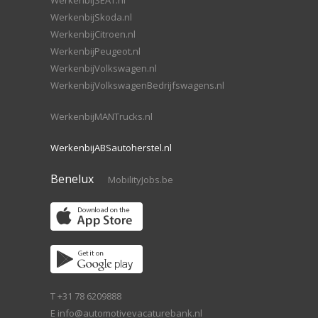
WerkenbijSEAT.nl
WerkenbijSkoda.nl
WerkenbijCitroen.nl
WerkenbijPeugeot.nl
WerkenbijVolkswagen.nl
WerkenbijVolkswagenBedrijfswagens.nl
WerkenbijMANTrucks.nl
WerkenbijABSautoherstel.nl
Benelux
MobilityJobs.be
T +31 78 6209888
E
info@automotivevacaturebank.nl