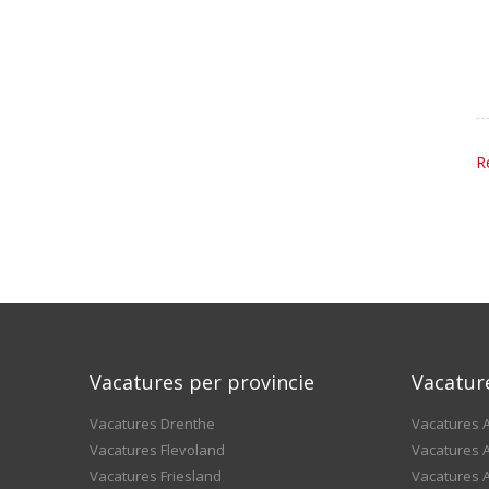
R
Vacatures per provincie
Vacatur
Vacatures Drenthe
Vacatures A
Vacatures Flevoland
Vacatures A
Vacatures Friesland
Vacatures 