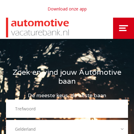
Download onze app
Zoek en vind jouw Automotive
baan
De meeste keus, de beste baan