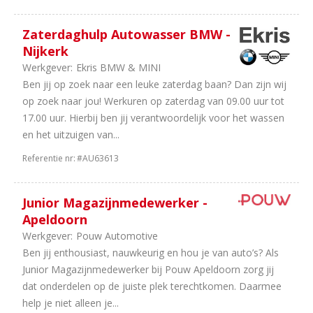
uur
3
38
Zaterdaghulp Autowasser BMW -
uur
Nijkerk
3
16
Werkgever:
Ekris BMW & MINI
uur
Ben jij op zoek naar een leuke zaterdag baan? Dan zijn wij
2
20
op zoek naar jou! Werkuren op zaterdag van 09.00 uur tot
uur
17.00 uur. Hierbij ben jij verantwoordelijk voor het wassen
1
36
en het uitzuigen van...
uur
Referentie nr:
#AU63613
Junior Magazijnmedewerker -
Apeldoorn
Werkgever:
Pouw Automotive
Ben jij enthousiast, nauwkeurig en hou je van auto’s? Als
Junior Magazijnmedewerker bij Pouw Apeldoorn zorg jij
dat onderdelen op de juiste plek terechtkomen. Daarmee
help je niet alleen je...