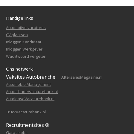
Handige links
Automotive vacatures
CV plaatsen
Inloggen Kandidaat
Inloggen Werkgever
Wachtwoord vergeten
Ons netwerk:
Vaksites Autobranche
AftersalesMagazine.nl
AutomobielManagement
AutoschadeVacaturebank.nl
AutoleaseVacaturebank.nl
TruckVacaturebank.nl
Recruitmentsites ®
Garagejobs