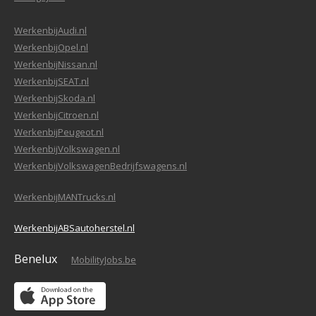
WerkenbijAudi.nl
WerkenbijOpel.nl
WerkenbijNissan.nl
WerkenbijSEAT.nl
WerkenbijSkoda.nl
WerkenbijCitroen.nl
WerkenbijPeugeot.nl
WerkenbijVolkswagen.nl
WerkenbijVolkswagenBedrijfswagens.nl
WerkenbijMANTrucks.nl
WerkenbijABSautoherstel.nl
Benelux
MobilityJobs.be