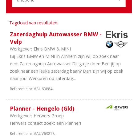
2
Leasing
1
Internationaal
1
Onderdelen
Tagcloud van resultaten
1
Camper
Zaterdaghulp Autowasser BMW -
en
Velp
Caravan
Werkgever:
Ekris BMW & MINI
Bij Ekris BMW en MINI in Arnhem zijn wij op zoek naar
Aantal
een: Zaterdaghulp Autowasser Dit ga je doen Ben jij op
uren
zoek naar een leuke zaterdag baan? Dan zijn wij op zoek
23
40
naar jou! Werkuren op zaterdag...
uur
Referentie nr:
#AU63884
15
In
overleg
9
8
Planner - Hengelo (Gld)
uur
Werkgever:
Herwers Groep
6
32
Herwers contact zoekt een Planner!
uur
Referentie nr:
#AUV63818
5
24