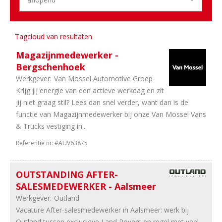
2
Bedrijfsauto's
2
Personenauto's
1
Schadeherstel
Tagcloud van resultaten
Magazijnmedewerker -
Aantal
Bergschenhoek
uren
Werkgever:
Van Mossel Automotive Groep
7
40
Krijg jij energie van een actieve werkdag en zit
uur
jij niet graag stil? Lees dan snel verder, want dan is de
4
In
functie van Magazijnmedewerker bij onze Van Mossel Vans
overleg
& Trucks vestiging in...
Referentie nr:
#AUV63875
OUTSTANDING AFTER-
SALESMEDEWERKER - Aalsmeer
Werkgever:
Outland
Vacature After-salesmedewerker in Aalsmeer: werk bij
Outland tussen exclusieve Land Rovers en regel met veel