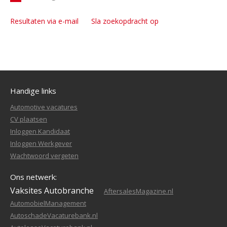
Resultaten via e-mail
Sla zoekopdracht op
Handige links
Automotive vacatures
CV plaatsen
Inloggen Kandidaat
Inloggen Werkgever
Wachtwoord vergeten
Ons netwerk:
Vaksites Autobranche
AftersalesMagazine.nl
AutomobielManagement
AutoschadeVacaturebank.nl