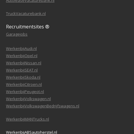
AutoleaseVacaturebank.nl
TruckVacaturebank.nl
Recruitmentsites ®
Garagejobs
WerkenbijAudi.nl
WerkenbijOpel.nl
WerkenbijNissan.nl
WerkenbijSEAT.nl
WerkenbijSkoda.nl
WerkenbijCitroen.nl
WerkenbijPeugeot.nl
WerkenbijVolkswagen.nl
WerkenbijVolkswagenBedrijfswagens.nl
WerkenbijMANTrucks.nl
WerkenbijABSautoherstel.nl