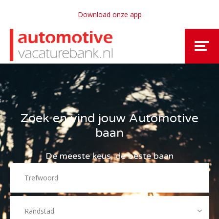
Download onze app
Zoek en vind jouw Automotive
baan
De meeste keus, de beste baan