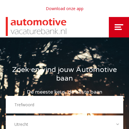
Download onze app
Zoek en vind jouw Automotive
baan
De meeste keus, de beste baan