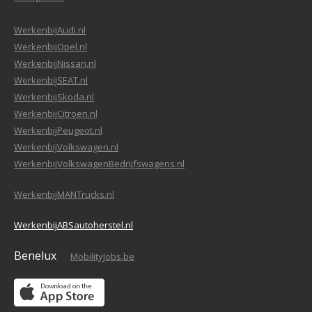
WerkenbijAudi.nl
WerkenbijOpel.nl
WerkenbijNissan.nl
WerkenbijSEAT.nl
WerkenbijSkoda.nl
WerkenbijCitroen.nl
WerkenbijPeugeot.nl
WerkenbijVolkswagen.nl
WerkenbijVolkswagenBedrijfswagens.nl
WerkenbijMANTrucks.nl
WerkenbijABSautoherstel.nl
Benelux
MobilityJobs.be