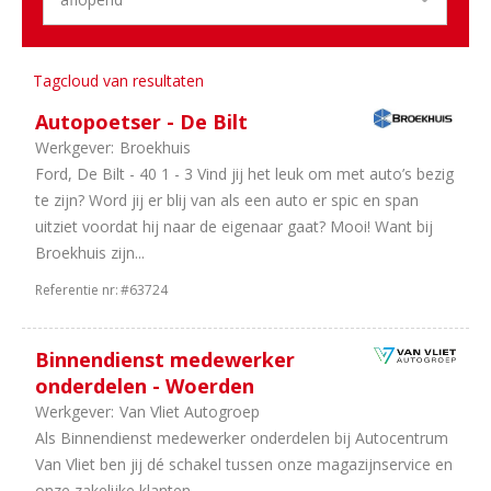
1
Autoverhuur
1
Trucks
&
Tagcloud van resultaten
Bus
Autopoetser - De Bilt
1
Equipment
Werkgever:
Broekhuis
Ford, De Bilt - 40 1 - 3 Vind jij het leuk om met auto’s bezig
Aantal
te zijn? Word jij er blij van als een auto er spic en span
uren
uitziet voordat hij naar de eigenaar gaat? Mooi! Want bij
5
In
Broekhuis zijn...
overleg
Referentie nr:
#63724
5
40
uur
2
32
Binnendienst medewerker
uur
onderdelen - Woerden
1
38
Werkgever:
Van Vliet Autogroep
uur
Als Binnendienst medewerker onderdelen bij Autocentrum
Van Vliet ben jij dé schakel tussen onze magazijnservice en
onze zakelijke klanten.