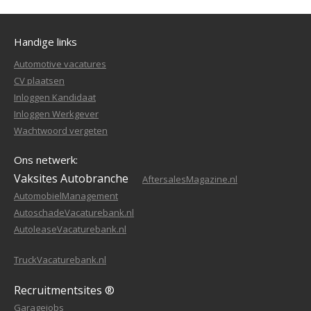
Handige links
Automotive vacatures
CV plaatsen
Inloggen Kandidaat
Inloggen Werkgever
Wachtwoord vergeten
Ons netwerk:
Vaksites Autobranche
AftersalesMagazine.nl
AutomobielManagement
AutoschadeVacaturebank.nl
AutoleaseVacaturebank.nl
TruckVacaturebank.nl
Recruitmentsites ®
Garagejobs