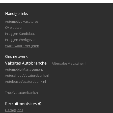
Handige links
Automotive vacatures
CV plaatsen
Inloggen Kandidaat
Inloggen Werkgever
Wachtwoord vergeten
Ons netwerk:
Vaksites Autobranche
AftersalesMagazine.nl
AutomobielManagement
AutoschadeVacaturebank.nl
AutoleaseVacaturebank.nl
TruckVacaturebank.nl
Recruitmentsites ®
Garagejobs