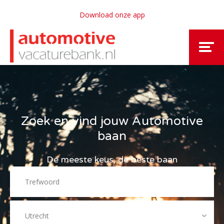
Download onze app
Zoek en vind jouw Automotive
baan
De meeste keus, de beste baan