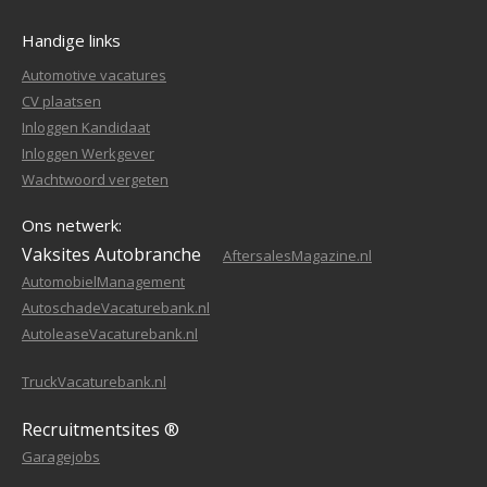
Handige links
Automotive vacatures
CV plaatsen
Inloggen Kandidaat
Inloggen Werkgever
Wachtwoord vergeten
Ons netwerk:
Vaksites Autobranche
AftersalesMagazine.nl
AutomobielManagement
AutoschadeVacaturebank.nl
AutoleaseVacaturebank.nl
TruckVacaturebank.nl
Recruitmentsites ®
Garagejobs