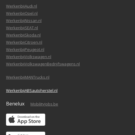
WerkenbijAudi.nl
WerkenbijOpel.nl
WerkenbijNissan.nl
WerkenbijSEAT.nl
WerkenbijSkoda.nl
WerkenbijCitroen.nl
WerkenbijPeugeot.nl
WerkenbijVolkswagen.nl
WerkenbijVolkswagenBedrijfswagens.nl
WerkenbijMANTrucks.nl
WerkenbijABSautoherstel.nl
Benelux
MobilityJobs.be