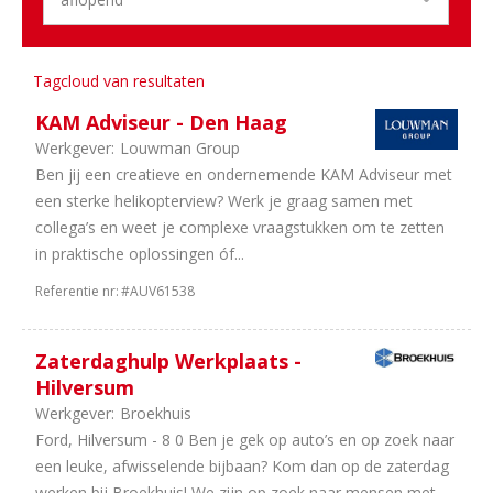
Aantal
uren
Tagcloud van resultaten
2
8
uur
KAM Adviseur - Den Haag
1
In
Werkgever:
Louwman Group
overleg
Ben jij een creatieve en ondernemende KAM Adviseur met
1
40
een sterke helikopterview? Werk je graag samen met
uur
collega’s en weet je complexe vraagstukken om te zetten
in praktische oplossingen óf...
Referentie nr:
#AUV61538
Zaterdaghulp Werkplaats -
Hilversum
Werkgever:
Broekhuis
Ford, Hilversum - 8 0 Ben je gek op auto’s en op zoek naar
een leuke, afwisselende bijbaan? Kom dan op de zaterdag
werken bij Broekhuis! We zijn op zoek naar mensen met