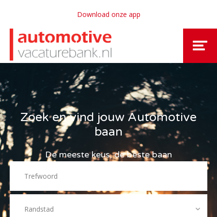
Download onze app
Zoek en vind jouw Automotive
baan
De meeste keus, de beste baan