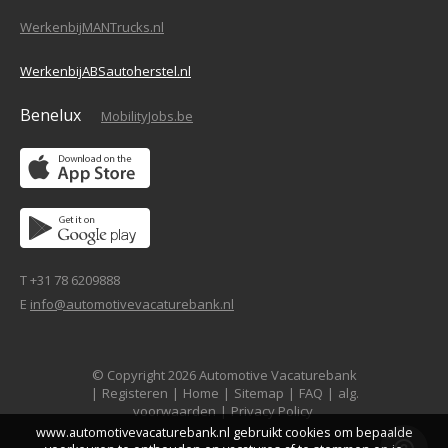
WerkenbijMANTrucks.nl
WerkenbijABSautoherstel.nl
Benelux
MobilityJobs.be
T +31 78 6209888
E
info@automotivevacaturebank.nl
© Copyright 2026 Automotive Vacaturebank
|
Registeren
|
Home
|
Sitemap
|
FAQ
|
alg.
voorwaarden
|
Privacy Policy
www.automotivevacaturebank.nl gebruikt cookies om bepaalde