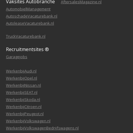
Vaksites Autobranche
AftersalesMagazine.nl
AutomobielManagement
AutoschadeVacaturebank.nl
AutoleaseVacaturebank.nl
TruckVacaturebank.nl
Recruitmentsites ®
Garagejobs
WerkenbijAudi.nl
WerkenbijOpel.nl
WerkenbijNissan.nl
WerkenbijSEAT.nl
WerkenbijSkoda.nl
WerkenbijCitroen.nl
WerkenbijPeugeot.nl
WerkenbijVolkswagen.nl
WerkenbijVolkswagenBedrijfswagens.nl