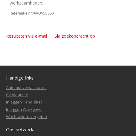
werkzaamheden.
Referentie nr:
#AUV58060
Resultaten via e-mail
Sla zoekopdracht op
Handige links
Automotive vacatures
CV plaatsen
Inloggen Kandidaat
Inloggen Werkgever
Wachtwoord vergeten
Ons netwerk: