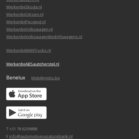
WerkenbijSkoda.nl
WerkenbijCitroen.nl
WerkenbijPeugeot.nl
WerkenbijVolkswagen.nl
WerkenbijVolkswagenBedrijfswagens.nl
WerkenbijMANTrucks.nl
WerkenbijABSautoherstel.nl
Benelux
MobilityJobs.be
T +31 78 6209888
E
info@automotivevacaturebank.nl