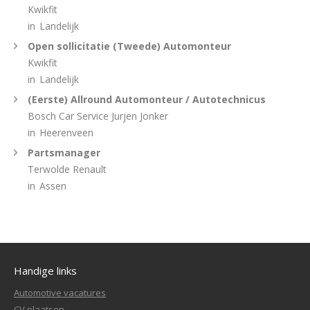
Kwikfit
in
Landelijk
Open sollicitatie (Tweede) Automonteur
Kwikfit
in
Landelijk
(Eerste) Allround Automonteur / Autotechnicus
Bosch Car Service Jurjen Jonker
in
Heerenveen
Partsmanager
Terwolde Renault
in
Assen
Handige links
Automotive vacatures
CV plaatsen