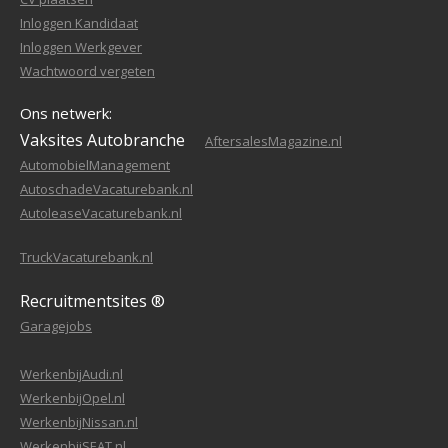
Inloggen Kandidaat
Inloggen Werkgever
Wachtwoord vergeten
Ons netwerk:
Vaksites Autobranche
AftersalesMagazine.nl
AutomobielManagement
AutoschadeVacaturebank.nl
AutoleaseVacaturebank.nl
TruckVacaturebank.nl
Recruitmentsites ®
Garagejobs
WerkenbijAudi.nl
WerkenbijOpel.nl
WerkenbijNissan.nl
WerkenbijSEAT.nl