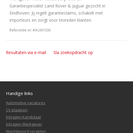
Garantiespecialist Land Rover & Jaguar gezocht in
Eindhoven. Jij regelt garantieclaims, schakelt met
importeurs en zorgt voor tevreden klanten.
Referentie nr:
#AU61500
Resultaten via e-mail
Sla zoekopdracht op
Handige links
Automotive vacatures
CV plaatsen
Inloggen Kandidaat
Inloggen Werkgever
Wachtwoord vergeten