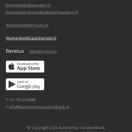
WerkenbijVolkswagen.nl
WerkenbijVolkswagenBedrijfswagens.nl
WerkenbijMANTrucks.nl
WerkenbijABSautoherstel.nl
Benelux
MobilityJobs.be
T +31 78 6209888
E
info@automotivevacaturebank.nl
© Copyright 2026 Automotive Vacaturebank