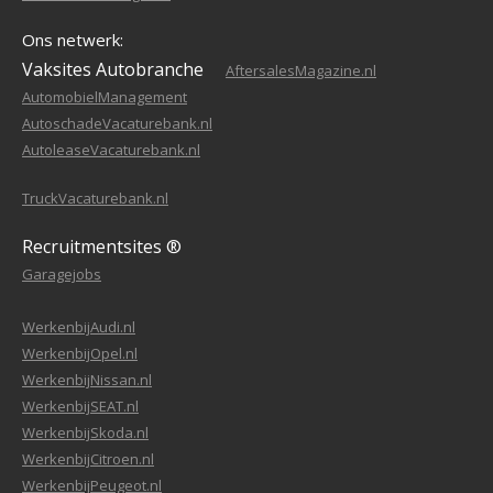
Ons netwerk:
Vaksites Autobranche
AftersalesMagazine.nl
AutomobielManagement
AutoschadeVacaturebank.nl
AutoleaseVacaturebank.nl
TruckVacaturebank.nl
Recruitmentsites ®
Garagejobs
WerkenbijAudi.nl
WerkenbijOpel.nl
WerkenbijNissan.nl
WerkenbijSEAT.nl
WerkenbijSkoda.nl
WerkenbijCitroen.nl
WerkenbijPeugeot.nl