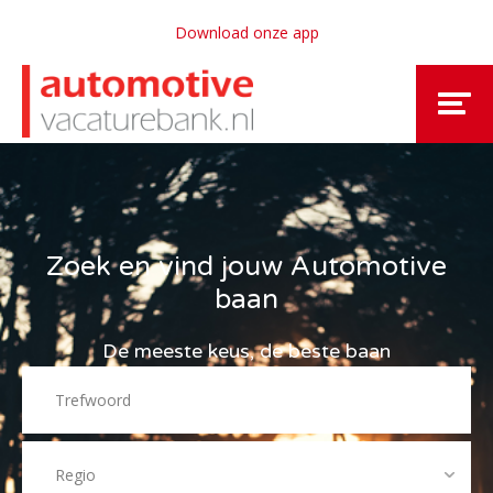
Download onze app
Zoek en vind jouw Automotive
baan
De meeste keus, de beste baan