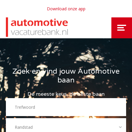
Download onze app
Zoek en vind jouw Automotive
baan
De meeste keus, de beste baan