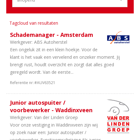
Aantal
uren
Tagcloud van resultaten
38
40
Schademanager - Amsterdam
uur
Werkgever:
ABS Autoherstel
5
In
Een ongeluk zit in een klein hoekje. Voor de
overleg
klant is het vaak een vervelend en onzeker moment. Jij
2
32
brengt rust, houdt overzicht en zorgt dat alles goed
uur
geregeld wordt. Van de eerste...
Referentie nr:
#AUV63521
Junior autospuiter /
voorbewerker - Waddinxveen
Werkgever:
Van der Linden Groep
Voor onze vestiging in Waddinxveen zijn wij
op zoek naar een: Junior autospuiter /
voorbewerker. Functieomschrijving Als junior