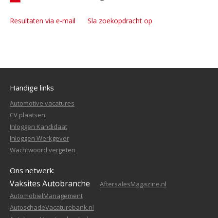
Resultaten via e-mail
Sla zoekopdracht op
Handige links
Automotive vacatures
CV plaatsen
Inloggen Kandidaat
Inloggen Werkgever
Wachtwoord vergeten
Ons netwerk:
Vaksites Autobranche
AftersalesMagazine.nl
AutomobielManagement
AutoschadeVacaturebank.nl