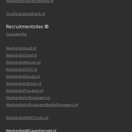
AutoleaseVacaturebank.nl
TruckVacaturebank.nl
Recruitmentsites ®
Garagejobs
WerkenbijAudi.nl
WerkenbijOpel.nl
WerkenbijNissan.nl
WerkenbijSEAT.nl
WerkenbijSkoda.nl
WerkenbijCitroen.nl
WerkenbijPeugeot.nl
WerkenbijVolkswagen.nl
WerkenbijVolkswagenBedrijfswagens.nl
WerkenbijMANTrucks.nl
WerkenbijABSautoherstel.nl