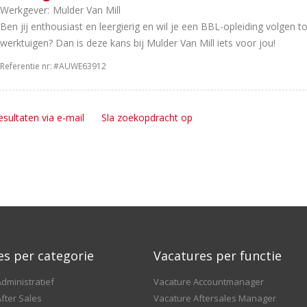
Werkgever:
Mulder Van Mill
Ben jij enthousiast en leergierig en wil je een BBL-opleiding volgen 
werktuigen? Dan is deze kans bij Mulder Van Mill iets voor jou!
Referentie nr:
#AUWE63912
esultaten via e-mail
Sla zoekopdracht op
es per categorie
Vacatures per functie
dministratief
Vacature Accountmanager
fter Sales
Vacature Aftersales Manager