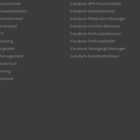
Autoschade
Vacature APK Keurmeester
 Bouwmachines
Vacature Autotechnicus
Commercieel
Vacature Fleetsales Manager
inancieel
Vacature Service Adviseur
CT
Vacature Verkoopadviseur
Leasing
Vacature Verkoopleider
ogistiek
Vacature Vestigings Manager
 Management
Vacature Bandenmonteur
Technisch
Overig
omotive