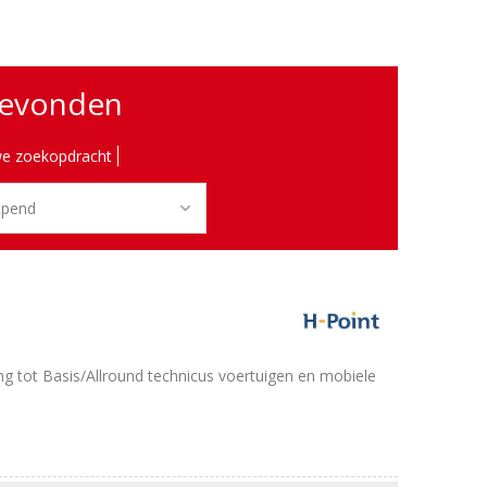
gevonden
e zoekopdracht
ing tot Basis/Allround technicus voertuigen en mobiele