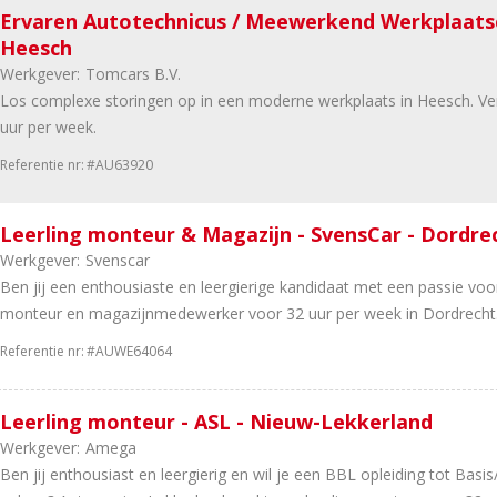
Ervaren Autotechnicus / Meewerkend Werkplaatsco
Heesch
Werkgever:
Tomcars B.V.
Los complexe storingen op in een moderne werkplaats in Heesch. Ver
uur per week.
Referentie nr:
#AU63920
Leerling monteur & Magazijn - SvensCar - Dordre
Werkgever:
Svenscar
Ben jij een enthousiaste en leergierige kandidaat met een passie voor
monteur en magazijnmedewerker voor 32 uur per week in Dordrecht. S
Referentie nr:
#AUWE64064
Leerling monteur - ASL - Nieuw-Lekkerland
Werkgever:
Amega
Ben jij enthousiast en leergierig en wil je een BBL opleiding tot Bas