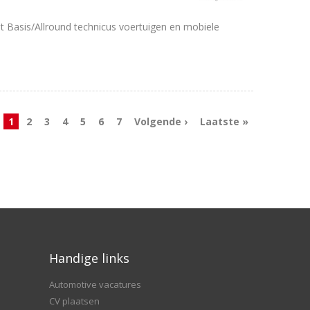
tot Basis/Allround technicus voertuigen en mobiele
1
2
3
4
5
6
7
Volgende ›
Laatste »
Handige links
Automotive vacatures
CV plaatsen