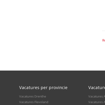
R
Vacatures per provincie
Vacatur
Vacatures Drenthe
Vacatures A
Vacatures Flevoland
Vacatures A