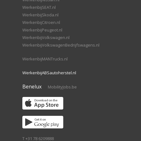
WerkenbijSEAT.nl
WerkenbijSkoda.nl
WerkenbijCitroen.nl
WerkenbijPeugeot.nl
WerkenbijVolkswagen.nl
WerkenbijVolkswagenBedrijfswagens.nl
WerkenbijMANTrucks.nl
WerkenbijABSautoherstel.nl
Benelux
MobilityJobs.be
T +31 78 6209888