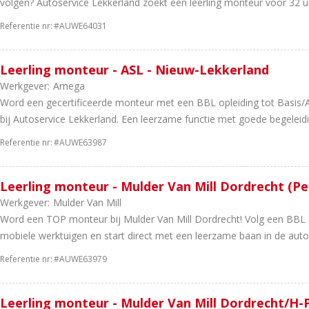
volgen? Autoservice Lekkerland zoekt een leerling monteur voor 32 uu
Referentie nr:
#AUWE64031
Leerling monteur - ASL - Nieuw-Lekkerland
Werkgever:
Amega
Word een gecertificeerde monteur met een BBL opleiding tot Basis/A
bij Autoservice Lekkerland. Een leerzame functie met goede begeleidin
Referentie nr:
#AUWE63987
Leerling monteur - Mulder Van Mill Dordrecht (P
Werkgever:
Mulder Van Mill
Word een TOP monteur bij Mulder Van Mill Dordrecht! Volg een BBL o
mobiele werktuigen en start direct met een leerzame baan in de auto
Referentie nr:
#AUWE63979
Leerling monteur - Mulder Van Mill Dordrecht/H-