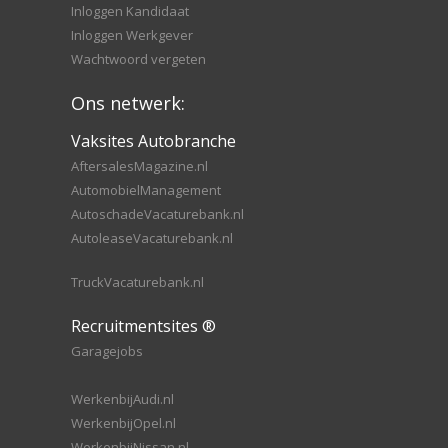
Inloggen Kandidaat
Inloggen Werkgever
Wachtwoord vergeten
Ons netwerk:
Vaksites Autobranche
AftersalesMagazine.nl
AutomobielManagement
AutoschadeVacaturebank.nl
AutoleaseVacaturebank.nl
TruckVacaturebank.nl
Recruitmentsites ®
Garagejobs
WerkenbijAudi.nl
WerkenbijOpel.nl
WerkenbijNissan.nl