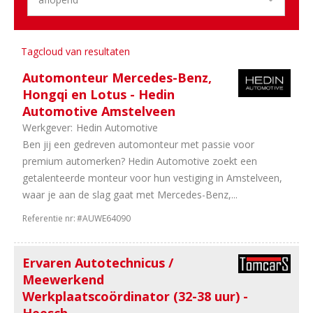
22
Randstad
20
Gelderland
14
Utrecht
Tagcloud van resultaten
12
Overijssel
Automonteur Mercedes-Benz,
8
Zeeland
Hongqi en Lotus - Hedin
8
Flevoland
Automotive Amstelveen
7
Friesland
Werkgever:
Hedin Automotive
6
Groningen
Ben jij een gedreven automonteur met passie voor
5
Limburg
premium automerken? Hedin Automotive zoekt een
4
Drenthe
getalenteerde monteur voor hun vestiging in Amstelveen,
2
Landelijk
waar je aan de slag gaat met Mercedes-Benz,...
Sector
Referentie nr:
#AUWE64090
35
Personenauto's
99
Dealerholdings
Ervaren Autotechnicus /
98
Duurzame
Meewerkend
Mobiliteit
Werkplaatscoördinator (32-38 uur) -
59
Bedrijfsauto's