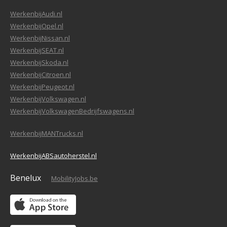
WerkenbijAudi.nl
WerkenbijOpel.nl
WerkenbijNissan.nl
WerkenbijSEAT.nl
WerkenbijSkoda.nl
WerkenbijCitroen.nl
WerkenbijPeugeot.nl
WerkenbijVolkswagen.nl
WerkenbijVolkswagenBedrijfswagens.nl
WerkenbijMANTrucks.nl
WerkenbijABSautoherstel.nl
Benelux
MobilityJobs.be