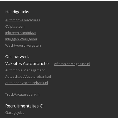
Handige links
Automotive vacatures
CV plaatsen
Inloggen Kandidaat
Inloggen Werkgever
Wachtwoord vergeten
Ons netwerk:
Vaksites Autobranche
AftersalesMagazine.nl
AutomobielManagement
AutoschadeVacaturebank.nl
AutoleaseVacaturebank.nl
TruckVacaturebank.nl
Recruitmentsites ®
Garagejobs