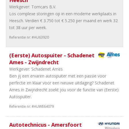
Heesch
29
Universeel
Werkgever:
Tomcars B.V.
garages
Los complexe storingen op in een moderne werkplaats in
24
Schadeherstel
Heesch. Verdien € 3.750 tot € 5.250 per maand en werk 32
18
Banden
tot 38 uur per week.
en
wielen
Referentie nr:
#AU63920
9
Opleiding
9
Onderdelen
(Eerste) Autospuiter - Schadenet
8
Tweewielers
Ames - Zwijndrecht
4
Trucks
Werkgever:
Schadenet Ames
&
Ben jij een ervaren autospuiter met een passie voor
Bus
perfectie en klaar voor een nieuwe uitdaging? Schadenet
4
Camper
Ames in Zwijndrecht zoekt jou voor de functie van (Eerste)
en
Autospuiter.
Caravan
2
Motoren
Referentie nr:
#AUWE64079
2
Vakorganisaties
2
Fabrikanten
Autotechnicus - Amersfoort
1
Equipment