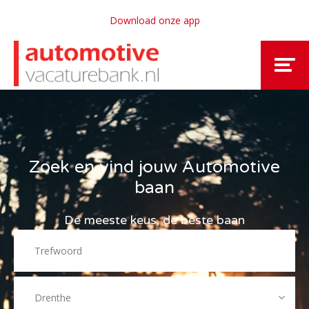
Download onze app
Zoek en vind jouw Automotive
baan
De meeste keus, de beste baan