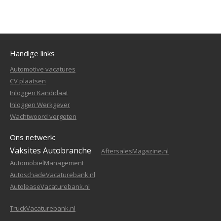
Handige links
Automotive vacatures
CV plaatsen
Inloggen Kandidaat
Inloggen Werkgever
Wachtwoord vergeten
Ons netwerk:
Vaksites Autobranche
AftersalesMagazine.nl
AutomobielManagement
AutoschadeVacaturebank.nl
AutoleaseVacaturebank.nl
TruckVacaturebank.nl