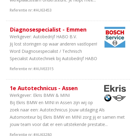
4
38
Referentie nr:
#AU63453
uur
2
36
uur
Diagnosespecialist - Emmen
1
8
Werkgever:
Autobedrijf HABO B.V.
uur
Jij lost storingen op waar anderen vastlopen!
Word Diagnosespecialist / Technisch
Specialist Autotechniek bij Autobedrijf HABO
Referentie nr:
#AUV63315
1e Autotechnicus - Assen
Werkgever:
Ekris BMW & MINI
Bij Ekris BMW en MINI in Assen zijn wij op
zoek naar een: Autotechnicus Jouw uitdaging Als
Automonteur bij Ekris BMW en MINI zorg jij er samen met
jouw team voor dat er een uitstekende prestatie...
Referentie nr:
#AU63280