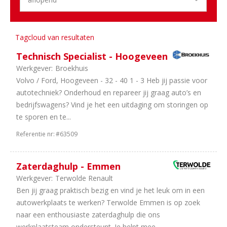
4
Banden
en
wielen
Tagcloud van resultaten
1
Vakorganisaties
Technisch Specialist - Hoogeveen
1
Opleiding
Werkgever:
Broekhuis
1
Tweewielers
Volvo / Ford, Hoogeveen - 32 - 40 1 - 3 Heb jij passie voor
1
Camper
autotechniek? Onderhoud en repareer jij graag auto’s en
en
bedrijfswagens? Vind je het een uitdaging om storingen op
Caravan
te sporen en te...
Aantal
Referentie nr:
#63509
uren
23
40
Zaterdaghulp - Emmen
uur
Werkgever:
Terwolde Renault
12
In
Ben jij graag praktisch bezig en vind je het leuk om in een
overleg
autowerkplaats te werken? Terwolde Emmen is op zoek
10
32
naar een enthousiaste zaterdaghulp die ons
uur
werkplaatsteam ondersteunt. Je helpt mee...