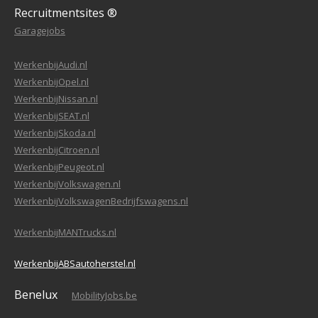
Recruitmentsites ®
Garagejobs
WerkenbijAudi.nl
WerkenbijOpel.nl
WerkenbijNissan.nl
WerkenbijSEAT.nl
WerkenbijSkoda.nl
WerkenbijCitroen.nl
WerkenbijPeugeot.nl
WerkenbijVolkswagen.nl
WerkenbijVolkswagenBedrijfswagens.nl
WerkenbijMANTrucks.nl
WerkenbijABSautoherstel.nl
Benelux
MobilityJobs.be