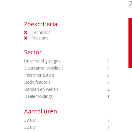
Zoekcriteria
Technisch
Friesland
Sector
Universeel garages
9
Duurzame Mobiliteit
9
Personenauto's
8
Bedrijfsauto's
7
Banden en wielen
2
Dealerholdings
1
Aantal uren
38 uur
7
32 uur
7