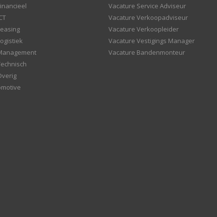
inancieel
Vacature Service Adviseur
CT
Vacature Verkoopadviseur
Leasing
Vacature Verkoopleider
ogistiek
Vacature Vestigings Manager
 Management
Vacature Bandenmonteur
Technisch
Overig
omotive