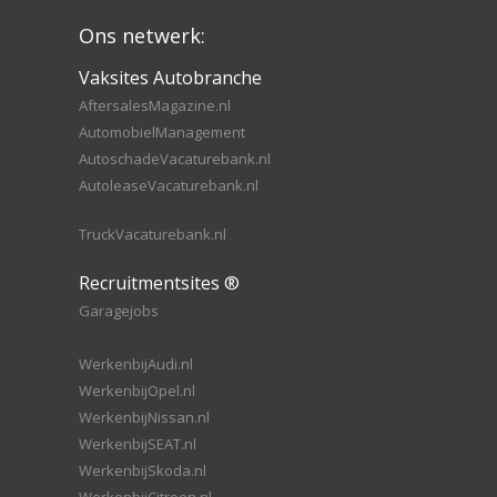
Ons netwerk:
Vaksites Autobranche
AftersalesMagazine.nl
AutomobielManagement
AutoschadeVacaturebank.nl
AutoleaseVacaturebank.nl
TruckVacaturebank.nl
Recruitmentsites ®
Garagejobs
WerkenbijAudi.nl
WerkenbijOpel.nl
WerkenbijNissan.nl
WerkenbijSEAT.nl
WerkenbijSkoda.nl