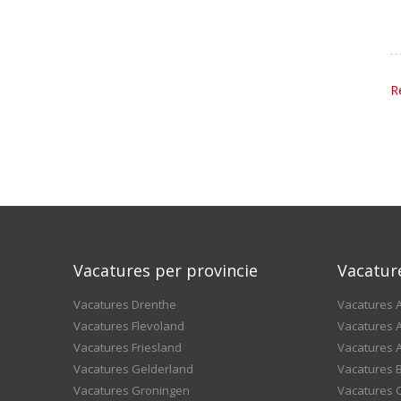
R
Vacatures per provincie
Vacatur
Vacatures Drenthe
Vacatures A
Vacatures Flevoland
Vacatures A
Vacatures Friesland
Vacatures 
Vacatures Gelderland
Vacatures
Vacatures Groningen
Vacatures 