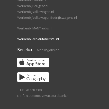
WerkenbijCitroen.nl
WerkenbijPeugeot.nl
WerkenbijVolkswagen.nl
WerkenbijVolkswagenBedrijfswagens.nl
WerkenbijMANTrucks.nl
WerkenbijABSautoherstel.nl
Benelux
MobilityJobs.be
T +31 78 6209888
E
info@automotivevacaturebank.nl