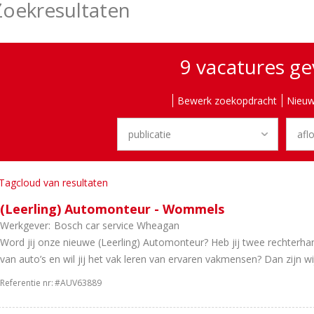
Zoekresultaten
9 vacatures g
Bewerk zoekopdracht
Nieuw
Tagcloud van resultaten
(Leerling) Automonteur - Wommels
Werkgever:
Bosch car service Wheagan
Word jij onze nieuwe (Leerling) Automonteur? Heb jij twee rechterhan
van auto’s en wil jij het vak leren van ervaren vakmensen? Dan zijn wij
Referentie nr:
#AUV63889