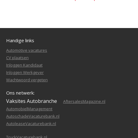
Handige links
Automotive vacatures
CV plaatsen
Inloggen Kandidaat
Inloggen Werkgever
Wachtwoord vergeten
Ons netwerk:
Vaksites Autobranche
AftersalesMagazine.nl
AutomobielManagement
AutoschadeVacaturebank.nl
AutoleaseVacaturebank.nl
TruckVacaturebank.nl