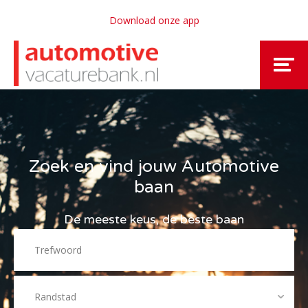
Download onze app
Zoek en vind jouw Automotive
baan
De meeste keus, de beste baan