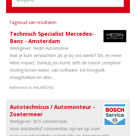
5
Schadeherstel
4
Trucks
&
Tagcloud van resultaten
Bus
Technisch Specialist Mercedes-
4
Banden
Benz - Amsterdam
en
Werkgever:
Hedin Automotive
wielen
Wat je kunt verwachten als je bij ons werkt? Dit, en meer.
2
Onderdelen
Meer impact. Dankzij jou komt zelfs de meest complexe
2
Camper
storing boven water, van software- tot hoogvolt-
en
vraagstukken en alles...
Caravan
1
Tweewielers
Referentie nr:
#AUV63763
Aantal
Autotechnicus / Automonteur -
uren
Zoetermeer
48
40
Werkgever:
BCS LimoVersluis
uur
Voor Autobedrijf Limoversluis zijn we op zoek
24
In
naar een initiatiefrijke, talentvolle en gemotiveerde