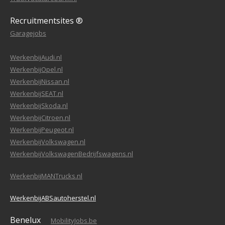
Recruitmentsites ®
Garagejobs
WerkenbijAudi.nl
WerkenbijOpel.nl
WerkenbijNissan.nl
WerkenbijSEAT.nl
WerkenbijSkoda.nl
WerkenbijCitroen.nl
WerkenbijPeugeot.nl
WerkenbijVolkswagen.nl
WerkenbijVolkswagenBedrijfswagens.nl
WerkenbijMANTrucks.nl
WerkenbijABSautoherstel.nl
Benelux
MobilityJobs.be