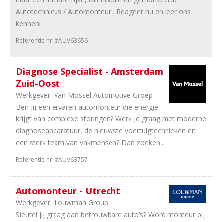
overleg
Autotechnicus / Automonteur . Reageer nu en leer ons
17
38
kennen!
uur
Referentie nr:
#AUV63656
14
32
uur
4
24
Diagnose Specialist - Amsterdam
uur
Zuid-Oost
2
36
Werkgever:
Van Mossel Automotive Groep
uur
Ben jij een ervaren automonteur die energie
krijgt van complexe storingen? Werk je graag met moderne
diagnoseapparatuur, de nieuwste voertuigtechnieken en
een sterk team van vakmensen? Dan zoeken...
Referentie nr:
#AUV63757
Automonteur - Utrecht
Werkgever:
Louwman Group
Sleutel jij graag aan betrouwbare auto’s? Word monteur bij