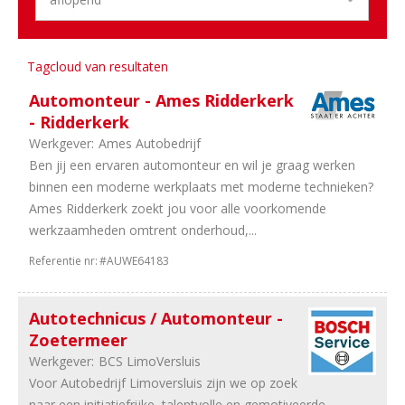
53
Randstad
33
Gelderland
30
Utrecht
Tagcloud van resultaten
14
Overijssel
Automonteur - Ames Ridderkerk
14
Flevoland
- Ridderkerk
14
Groningen
Werkgever:
Ames Autobedrijf
11
Drenthe
Ben jij een ervaren automonteur en wil je graag werken
10
Limburg
binnen een moderne werkplaats met moderne technieken?
9
Zeeland
Ames Ridderkerk zoekt jou voor alle voorkomende
9
Friesland
werkzaamheden omtrent onderhoud,...
2
Landelijk
Referentie nr:
#AUWE64183
Aantal
uren
Autotechnicus / Automonteur -
07
40
Zoetermeer
uur
Werkgever:
BCS LimoVersluis
24
In
Voor Autobedrijf Limoversluis zijn we op zoek
overleg
naar een initiatiefrijke, talentvolle en gemotiveerde