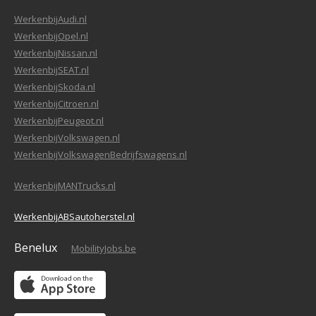
WerkenbijAudi.nl
WerkenbijOpel.nl
WerkenbijNissan.nl
WerkenbijSEAT.nl
WerkenbijSkoda.nl
WerkenbijCitroen.nl
WerkenbijPeugeot.nl
WerkenbijVolkswagen.nl
WerkenbijVolkswagenBedrijfswagens.nl
WerkenbijMANTrucks.nl
WerkenbijABSautoherstel.nl
Benelux
MobilityJobs.be