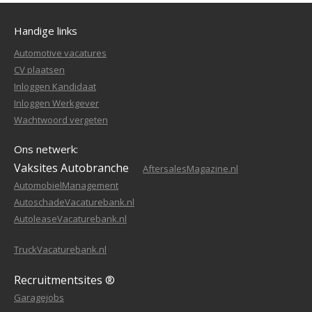
Handige links
Automotive vacatures
CV plaatsen
Inloggen Kandidaat
Inloggen Werkgever
Wachtwoord vergeten
Ons netwerk:
Vaksites Autobranche
AftersalesMagazine.nl
AutomobielManagement
AutoschadeVacaturebank.nl
AutoleaseVacaturebank.nl
TruckVacaturebank.nl
Recruitmentsites ®
Garagejobs