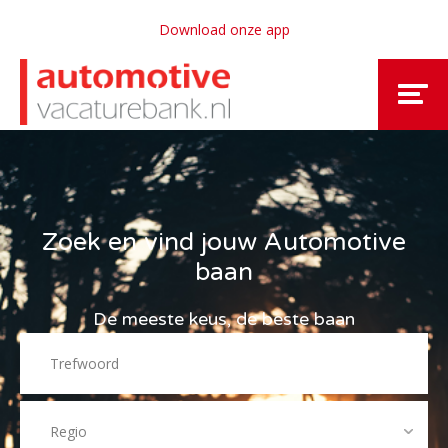
Download onze app
Zoek en vind jouw Automotive
baan
De meeste keus, de beste baan