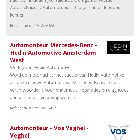
79
32
Autotechnicus / Automonteur . Reageer nu en leer ons
uur
kennen!
73
38
Referentie nr:
#AUV63656
uur
13
36
uur
Automonteur Mercedes-Benz -
7
24
Hedin Automotive Amsterdam-
uur
West
1
16
Werkgever:
Hedin Automotive
uur
Word de motor achter het succes van Hedin Automotive
als onze nieuwe Automonteur Mercedes-Benz. Je bent
verantwoordelijk voor onderhoud, reparaties en diagnoses
aan personen- en bedrijfswagens.
Referentie nr:
#AUWE64176
Automonteur - Vos Veghel -
Veghel