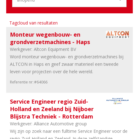
Aantal
uren
Tagcloud van resultaten
2
40
uur
Monteur wegenbouw- en
1
In
grondverzetmachines - Haps
overleg
Werkgever:
Altcon Equipment BV
Word monteur wegenbouw- en grondverzetmachines bij
ALTCON in Haps en geef zwaar materieel een tweede
leven voor projecten over de hele wereld.
Referentie nr:
#64066
Service Engineer regio Zuid-
Holland en Zeeland bij Nijboer
Blijstra Techniek - Rotterdam
Werkgever:
Alliance Automotive group
Wij zijn op zoek naar een fulltime Service Engineer voor de
regio Zuid-Holland en Zeeland. In deze zelfstandige