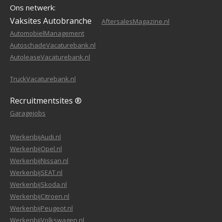
Ons netwerk:
Vaksites Autobranche
AftersalesMagazine.nl
AutomobielManagement
AutoschadeVacaturebank.nl
AutoleaseVacaturebank.nl
TruckVacaturebank.nl
Recruitmentsites ®
Garagejobs
WerkenbijAudi.nl
WerkenbijOpel.nl
WerkenbijNissan.nl
WerkenbijSEAT.nl
WerkenbijSkoda.nl
WerkenbijCitroen.nl
WerkenbijPeugeot.nl
WerkenbijVolkswagen.nl