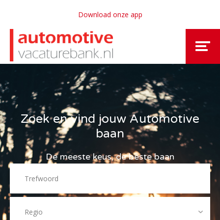
Download onze app
Zoek en vind jouw Automotive
baan
De meeste keus, de beste baan