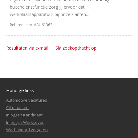
buitendienstfunctie zorg jij ervoor dat
werkplaatsapparatuur bij onze klanten...
Referentie nr:
#AU61362
Resultaten via e-mail
Sla zoekopdracht op
Handige links
Automotive vacatures
CV plaatsen
Inloggen Kandidaat
Inloggen Werkgever
Wachtwoord vergeten