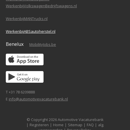
WerkenbijVolkswagenBedrijfswagens.nl
WerkenbijMANTrucks.nl
WerkenbijABSautoherstel.nl
Benelux
MobilityJobs.be
T +31 78 6209888
E
info@automotivevacaturebank.nl
© Copyright 2026 Automotive Vacaturebank
|
Registeren
|
Home
|
Sitemap
|
FAQ
|
alg.