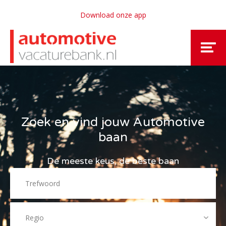
Download onze app
Zoek en vind jouw Automotive
baan
De meeste keus, de beste baan