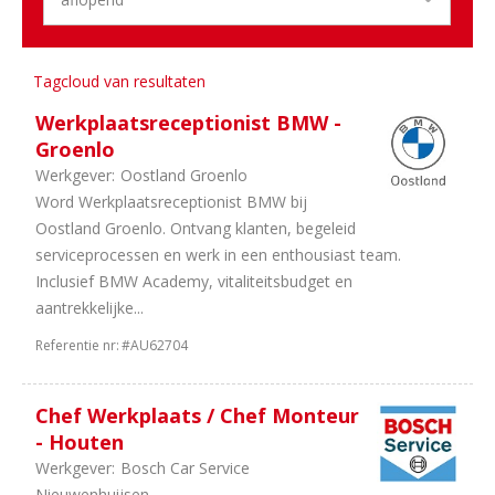
2
In
overleg
2
40
Tagcloud van resultaten
uur
1
38
Werkplaatsreceptionist BMW -
uur
Groenlo
1
36
Werkgever:
Oostland Groenlo
uur
Word Werkplaatsreceptionist BMW bij
1
32
Oostland Groenlo. Ontvang klanten, begeleid
uur
serviceprocessen en werk in een enthousiast team.
Inclusief BMW Academy, vitaliteitsbudget en
aantrekkelijke...
Referentie nr:
#AU62704
Chef Werkplaats / Chef Monteur
- Houten
Werkgever:
Bosch Car Service
Nieuwenhuijsen