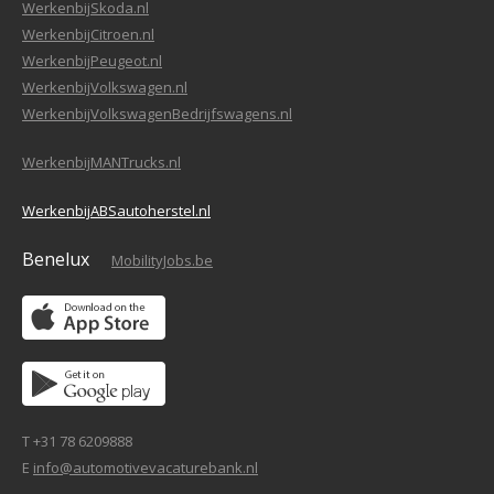
WerkenbijSkoda.nl
WerkenbijCitroen.nl
WerkenbijPeugeot.nl
WerkenbijVolkswagen.nl
WerkenbijVolkswagenBedrijfswagens.nl
WerkenbijMANTrucks.nl
WerkenbijABSautoherstel.nl
Benelux
MobilityJobs.be
T +31 78 6209888
E
info@automotivevacaturebank.nl