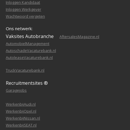
Inloggen Kandidaat
Inloggen Werkgever
Wachtwoord vergeten
Ons netwerk:
Vaksites Autobranche
AftersalesMagazine.nl
AutomobielManagement
AutoschadeVacaturebank.nl
AutoleaseVacaturebank.nl
TruckVacaturebank.nl
Recruitmentsites ®
Garagejobs
WerkenbijAudi.nl
WerkenbijOpel.nl
WerkenbijNissan.nl
WerkenbijSEAT.nl