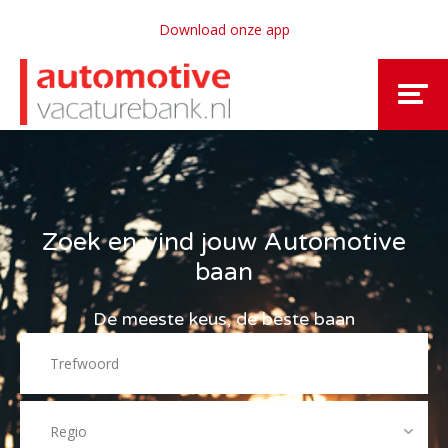
Download onze app
Zoek en vind jouw Automotive
baan
De meeste keus, de beste baan