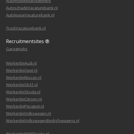
AutomobielManagement
AutoschadeVacaturebank.nl
AutoleaseVacaturebank.nl
TruckVacaturebank.nl
Recruitmentsites ®
Garagejobs
WerkenbijAudi.nl
WerkenbijOpel.nl
WerkenbijNissan.nl
WerkenbijSEAT.nl
WerkenbijSkoda.nl
WerkenbijCitroen.nl
WerkenbijPeugeot.nl
WerkenbijVolkswagen.nl
WerkenbijVolkswagenBedrijfswagens.nl
WerkenbijMANTrucks.nl