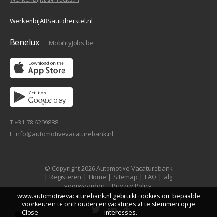
WerkenbijABSautoherstel.nl
Benelux
MobilityJobs.be
T +31 78 6209888
E
info@automotivevacaturebank.nl
© Copyright 2026 Automotive Vacaturebank
|
Registeren
|
Home
|
Sitemap
|
FAQ
|
alg.
voorwaarden
|
Privacy Policy
www.automotivevacaturebank.nl gebruikt cookies om bepaalde
voorkeuren te onthouden en vacatures af te stemmen op je
Close
interesses.