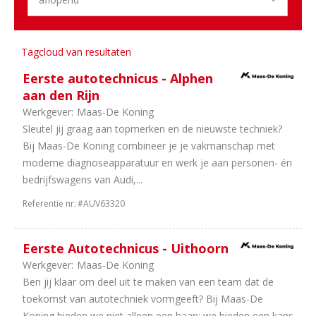
2
Zeeland
1
Limburg
1
Overijssel
Tagcloud van resultaten
1
Noord-
Eerste autotechnicus - Alphen
Holland
aan den Rijn
Werkgever:
Maas-De Koning
Aantal
Sleutel jij graag aan topmerken en de nieuwste techniek?
uren
Bij Maas-De Koning combineer je je vakmanschap met
11
40
moderne diagnoseapparatuur en werk je aan personen- én
uur
bedrijfswagens van Audi,...
9
32
Referentie nr:
#AUV63320
uur
8
In
overleg
Eerste Autotechnicus - Uithoorn
7
38
Werkgever:
Maas-De Koning
uur
Ben jij klaar om deel uit te maken van een team dat de
7
36
toekomst van autotechniek vormgeeft? Bij Maas-De
uur
Koning bieden we niet alleen een baan; we bieden een kans