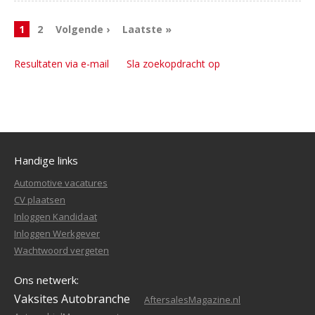
1
2
Volgende ›
Laatste »
Resultaten via e-mail
Sla zoekopdracht op
Handige links
Automotive vacatures
CV plaatsen
Inloggen Kandidaat
Inloggen Werkgever
Wachtwoord vergeten
Ons netwerk:
Vaksites Autobranche
AftersalesMagazine.nl