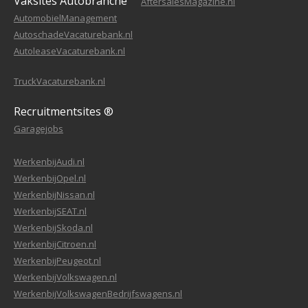
Vaksites Autobranche
AftersalesMagazine.nl
AutomobielManagement
AutoschadeVacaturebank.nl
AutoleaseVacaturebank.nl
TruckVacaturebank.nl
Recruitmentsites ®
Garagejobs
WerkenbijAudi.nl
WerkenbijOpel.nl
WerkenbijNissan.nl
WerkenbijSEAT.nl
WerkenbijSkoda.nl
WerkenbijCitroen.nl
WerkenbijPeugeot.nl
WerkenbijVolkswagen.nl
WerkenbijVolkswagenBedrijfswagens.nl