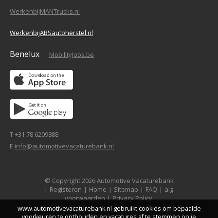
WerkenbijMANTrucks.nl
WerkenbijABSautoherstel.nl
Benelux
MobilityJobs.be
T +31 78 6209888
E
info@automotivevacaturebank.nl
© Copyright 2026 Automotive Vacaturebank
|
Registeren
|
Home
|
Sitemap
|
FAQ
|
alg.
voorwaarden
|
Privacy Policy
www.automotivevacaturebank.nl gebruikt cookies om bepaalde
voorkeuren te onthouden en vacatures af te stemmen op je