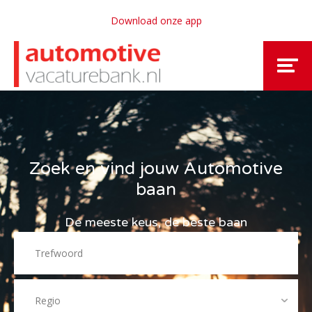
Download onze app
Zoek en vind jouw Automotive
baan
De meeste keus, de beste baan