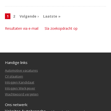
1
2
Volgende ›
Laatste »
Resultaten via e-mail
Sla zoekopdracht op
Handige links
Automotive vacatures
CV plaatsen
Inloggen Kandidaat
Inloggen Werkgever
Wachtwoord vergeten
Ons netwerk: