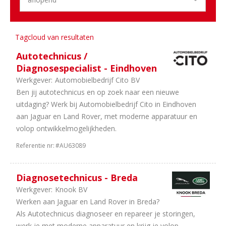
1
Noord-
Holland
1
Drenthe
Tagcloud van resultaten
Autotechnicus /
Aantal
Diagnosespecialist - Eindhoven
uren
Werkgever:
Automobielbedrijf Cito BV
8
38
Ben jij autotechnicus en op zoek naar een nieuwe
uur
uitdaging? Werk bij Automobielbedrijf Cito in Eindhoven
8
In
aan Jaguar en Land Rover, met moderne apparatuur en
overleg
volop ontwikkelmogelijkheden.
8
40
Referentie nr:
#AU63089
uur
8
32
uur
Diagnosetechnicus - Breda
7
36
Werkgever:
Knook BV
uur
Werken aan Jaguar en Land Rover in Breda?
2
24
Als Autotechnicus diagnoseer en repareer je storingen,
uur
werk je met moderne apparatuur en krijg je volop