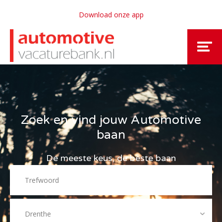
Download onze app
Zoek en vind jouw Automotive
baan
De meeste keus, de beste baan