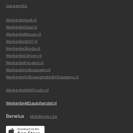
Garagejobs
WerkenbijAudi.nl
WerkenbijOpel.nl
WerkenbijNissan.nl
WerkenbijSEAT.nl
WerkenbijSkoda.nl
WerkenbijCitroen.nl
WerkenbijPeugeot.nl
WerkenbijVolkswagen.nl
WerkenbijVolkswagenBedrijfswagens.nl
WerkenbijMANTrucks.nl
WerkenbijABSautoherstel.nl
Benelux
MobilityJobs.be