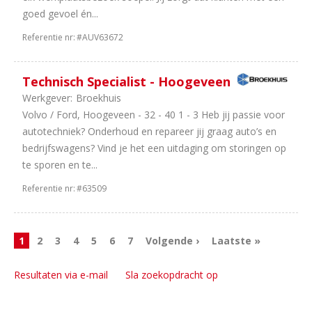
goed gevoel én...
Referentie nr:
#AUV63672
Technisch Specialist - Hoogeveen
Werkgever:
Broekhuis
Volvo / Ford, Hoogeveen - 32 - 40 1 - 3 Heb jij passie voor
autotechniek? Onderhoud en repareer jij graag auto’s en
bedrijfswagens? Vind je het een uitdaging om storingen op
te sporen en te...
Referentie nr:
#63509
1
2
3
4
5
6
7
Volgende ›
Laatste »
Resultaten via e-mail
Sla zoekopdracht op