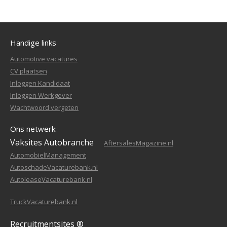
Handige links
Automotive vacatures
CV plaatsen
Inloggen Kandidaat
Inloggen Werkgever
Wachtwoord vergeten
Ons netwerk:
Vaksites Autobranche
AftersalesMagazine.nl
AutomobielManagement
AutoschadeVacaturebank.nl
AutoleaseVacaturebank.nl
TruckVacaturebank.nl
Recruitmentsites ®