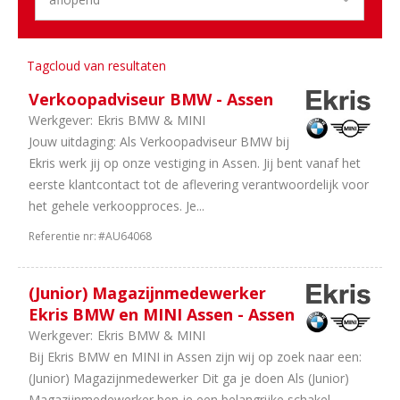
4
Training
&
Opleiding
Tagcloud van resultaten
3
Logistiek
Verkoopadviseur BMW - Assen
1
HRM
Werkgever:
Ekris BMW & MINI
1
Overig
Jouw uitdaging: Als Verkoopadviseur BMW bij
1
Administratief
Ekris werk jij op onze vestiging in Assen. Jij bent vanaf het
Sector
eerste klantcontact tot de aflevering verantwoordelijk voor
het gehele verkoopproces. Je...
43
Duurzame
Mobiliteit
Referentie nr:
#AU64068
42
Dealerholdings
41
Personenauto's
(Junior) Magazijnmedewerker
23
Bedrijfsauto's
Ekris BMW en MINI Assen - Assen
9
Schadeherstel
Werkgever:
Ekris BMW & MINI
3
Universeel
Bij Ekris BMW en MINI in Assen zijn wij op zoek naar een:
garages
(Junior) Magazijnmedewerker Dit ga je doen Als (Junior)
3
Leasing
Magazijnmedewerker ben je een belangrijke schakel