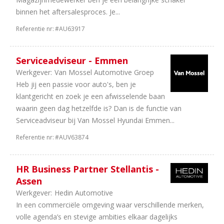
1
Tweewielers
binnen het aftersalesproces. Je...
1
Onderdelen
1
Banden
Referentie nr:
#AU63917
en
wielen
Serviceadviseur - Emmen
Werkgever:
Van Mossel Automotive Groep
Heb jij een passie voor auto's, ben je
klantgericht en zoek je een afwisselende baan
waarin geen dag hetzelfde is? Dan is de functie van
Serviceadviseur bij Van Mossel Hyundai Emmen...
Referentie nr:
#AUV63874
HR Business Partner Stellantis -
Assen
Werkgever:
Hedin Automotive
In een commerciële omgeving waar verschillende merken,
volle agenda’s en stevige ambities elkaar dagelijks