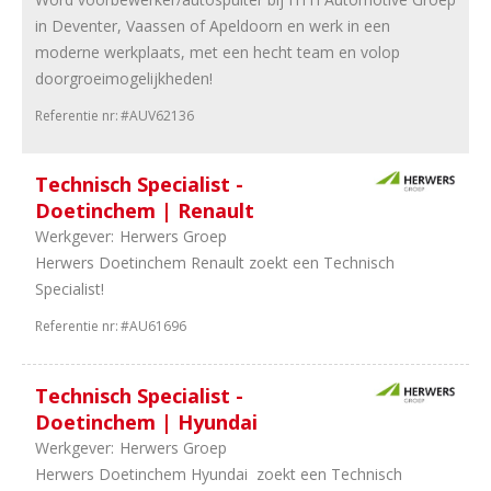
09
Personenauto's
in Deventer, Vaassen of Apeldoorn en werk in een
68
Bedrijfsauto's
moderne werkplaats, met een hecht team en volop
32
Schadeherstel
doorgroeimogelijkheden!
27
Leasing
13
Tweewielers
Referentie nr:
#AUV62136
7
Banden
en
Technisch Specialist -
wielen
Doetinchem | Renault
6
IT
Werkgever:
Herwers Groep
/
Herwers Doetinchem Renault zoekt een Technisch
Automatisering
Specialist!
4
Universeel
garages
Referentie nr:
#AU61696
4
Onderdelen
3
Opleiding
Technisch Specialist -
2
Camper
Doetinchem | Hyundai
en
Werkgever:
Herwers Groep
Caravan
Herwers Doetinchem Hyundai zoekt een Technisch
1
Autoverhuur