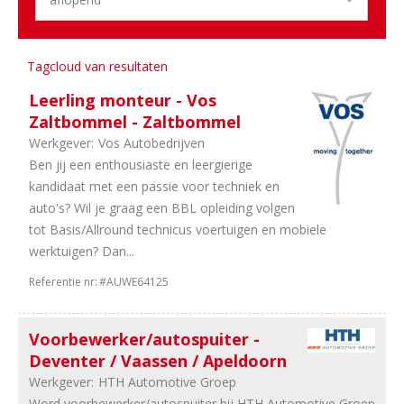
17
Schade
10
Stages
9
ICT
Tagcloud van resultaten
&
Leerling monteur - Vos
Digital
Zaltbommel - Zaltbommel
7
Financieel
Werkgever:
Vos Autobedrijven
6
Training
Ben jij een enthousiaste en leergierige
&
kandidaat met een passie voor techniek en
Opleiding
auto's? Wil je graag een BBL opleiding volgen
6
Logistiek
tot Basis/Allround technicus voertuigen en mobiele
5
HRM
werktuigen? Dan...
3
Overig
1
Engineering
Referentie nr:
#AUWE64125
Sector
Voorbewerker/autospuiter -
37
Dealerholdings
Deventer / Vaassen / Apeldoorn
36
Duurzame
Werkgever:
HTH Automotive Groep
Mobiliteit
Word voorbewerker/autospuiter bij HTH Automotive Groep