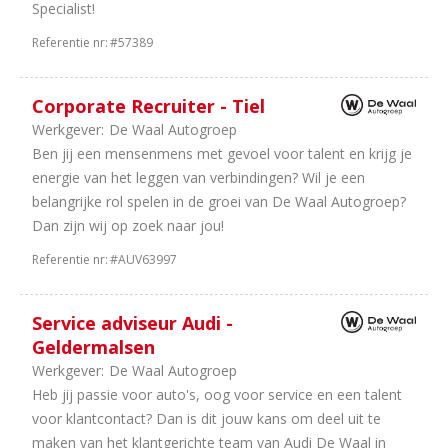
Specialist!
1
Motoren
1
Trucks
Referentie nr:
#57389
&
Bus
Corporate Recruiter - Tiel
1
Finance
Werkgever:
De Waal Autogroep
Ben jij een mensenmens met gevoel voor talent en krijg je
energie van het leggen van verbindingen? Wil je een
belangrijke rol spelen in de groei van De Waal Autogroep?
Dan zijn wij op zoek naar jou!
Referentie nr:
#AUV63997
Service adviseur Audi -
Geldermalsen
Werkgever:
De Waal Autogroep
Heb jij passie voor auto's, oog voor service en een talent
voor klantcontact? Dan is dit jouw kans om deel uit te
maken van het klantgerichte team van Audi De Waal in