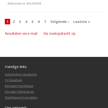
Referentie nr:
#AU63994
1
2
3
4
5
6
7
Volgende ›
Laatste »
Resultaten via e-mail
Sla zoekopdracht op
Handige links
Automotive vacatures
CV plaatsen
Inloggen Kandidaat
Inloggen Werkgever
Wachtwoord vergeten
Ons netwerk: