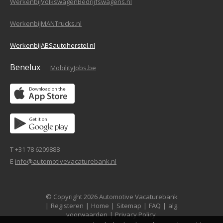
WerkenbijVolkswagenBedrijfswagens.nl
WerkenbijMANTrucks.nl
WerkenbijABSautoherstel.nl
Benelux
MobilityJobs.be
T +31 78 6209888
E
info@automotivevacaturebank.nl
© Copyright 2026 Automotive Vacaturebank
|
Registeren
|
Home
|
Sitemap
|
FAQ
|
alg.
voorwaarden
|
Privacy Policy