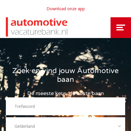
Download onze app
Zoek en vind jouw Automotive
baan
De meeste keus, de beste baan