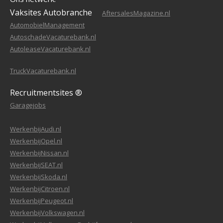
Vaksites Autobranche
AftersalesMagazine.nl
AutomobielManagement
AutoschadeVacaturebank.nl
AutoleaseVacaturebank.nl
TruckVacaturebank.nl
Recruitmentsites ®
Garagejobs
WerkenbijAudi.nl
WerkenbijOpel.nl
WerkenbijNissan.nl
WerkenbijSEAT.nl
WerkenbijSkoda.nl
WerkenbijCitroen.nl
WerkenbijPeugeot.nl
WerkenbijVolkswagen.nl