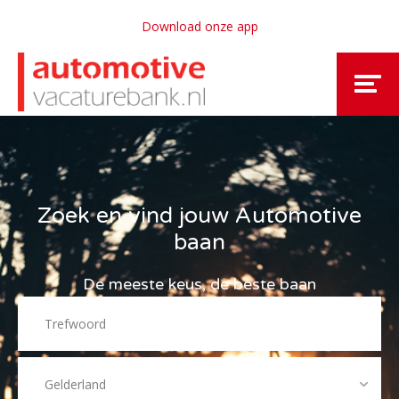
Download onze app
Zoek en vind jouw Automotive
baan
De meeste keus, de beste baan