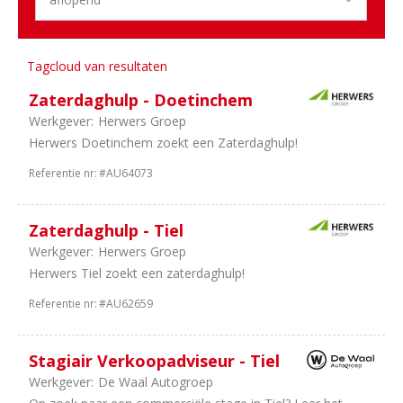
Sector
5
Personenauto's
4
Duurzame
Tagcloud van resultaten
Mobiliteit
Zaterdaghulp - Doetinchem
4
Dealerholdings
Werkgever:
Herwers Groep
2
Bedrijfsauto's
Herwers Doetinchem zoekt een Zaterdaghulp!
1
Tweewielers
1
Schadeherstel
Referentie nr:
#AU64073
Zaterdaghulp - Tiel
Werkgever:
Herwers Groep
Herwers Tiel zoekt een zaterdaghulp!
Referentie nr:
#AU62659
Stagiair Verkoopadviseur - Tiel
Werkgever:
De Waal Autogroep