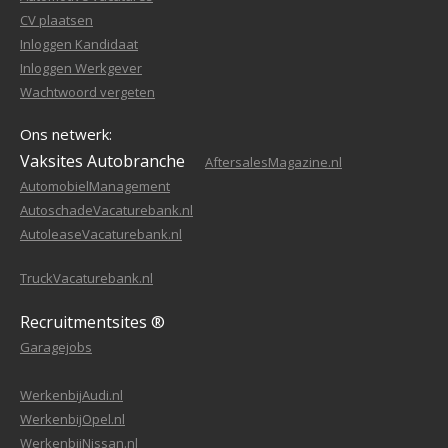
CV plaatsen
Inloggen Kandidaat
Inloggen Werkgever
Wachtwoord vergeten
Ons netwerk:
Vaksites Autobranche
AftersalesMagazine.nl
AutomobielManagement
AutoschadeVacaturebank.nl
AutoleaseVacaturebank.nl
TruckVacaturebank.nl
Recruitmentsites ®
Garagejobs
WerkenbijAudi.nl
WerkenbijOpel.nl
WerkenbijNissan.nl