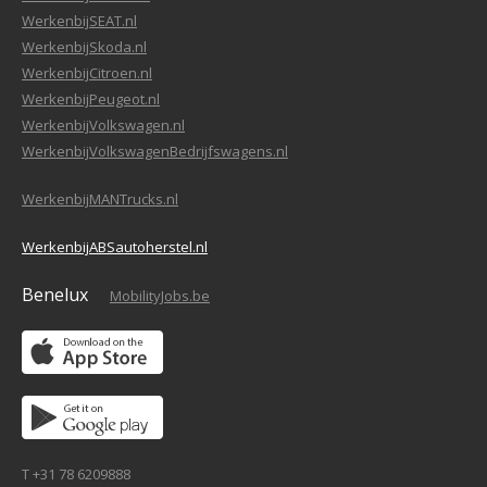
WerkenbijSEAT.nl
WerkenbijSkoda.nl
WerkenbijCitroen.nl
WerkenbijPeugeot.nl
WerkenbijVolkswagen.nl
WerkenbijVolkswagenBedrijfswagens.nl
WerkenbijMANTrucks.nl
WerkenbijABSautoherstel.nl
Benelux
MobilityJobs.be
T +31 78 6209888