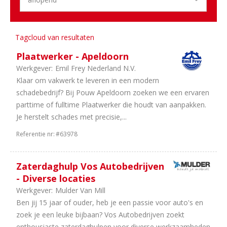
17
Marketing
17
Stages
15
ICT
Tagcloud van resultaten
&
Plaatwerker - Apeldoorn
Digital
Werkgever:
Emil Frey Nederland N.V.
14
Overig
Klaar om vakwerk te leveren in een modern
13
Training
schadebedrijf? Bij Pouw Apeldoorn zoeken we een ervaren
&
parttime of fulltime Plaatwerker die houdt van aanpakken.
Opleiding
Je herstelt schades met precisie,...
13
Management
8
Financieel
Referentie nr:
#63978
3
HRM
1
Engineering
Zaterdaghulp Vos Autobedrijven
- Diverse locaties
Aantal
Werkgever:
Mulder Van Mill
uren
Ben jij 15 jaar of ouder, heb je een passie voor auto's en
65
40
zoek je een leuke bijbaan? Vos Autobedrijven zoekt
uur
enthousiaste zaterdaghulpen voor diverse werkzaamheden