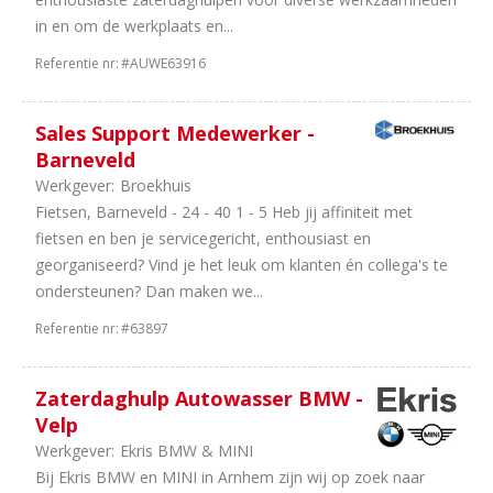
36
32
in en om de werkplaats en...
uur
Referentie nr:
#AUWE63916
17
In
overleg
26
38
Sales Support Medewerker -
uur
Barneveld
20
24
Werkgever:
Broekhuis
uur
Fietsen, Barneveld - 24 - 40 1 - 5 Heb jij affiniteit met
17
36
fietsen en ben je servicegericht, enthousiast en
uur
georganiseerd? Vind je het leuk om klanten én collega's te
15
8
ondersteunen? Dan maken we...
uur
Referentie nr:
#63897
6
16
uur
3
20
Zaterdaghulp Autowasser BMW -
uur
Velp
Werkgever:
Ekris BMW & MINI
Bij Ekris BMW en MINI in Arnhem zijn wij op zoek naar