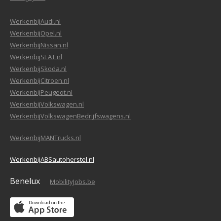
WerkenbijAudi.nl
WerkenbijOpel.nl
WerkenbijNissan.nl
WerkenbijSEAT.nl
WerkenbijSkoda.nl
WerkenbijCitroen.nl
WerkenbijPeugeot.nl
WerkenbijVolkswagen.nl
WerkenbijVolkswagenBedrijfswagens.nl
WerkenbijMANTrucks.nl
WerkenbijABSautoherstel.nl
Benelux
MobilityJobs.be