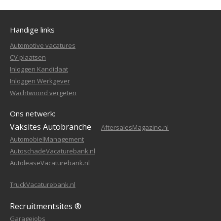
Handige links
Automotive vacatures
CV plaatsen
Inloggen Kandidaat
Inloggen Werkgever
Wachtwoord vergeten
Ons netwerk:
Vaksites Autobranche
AftersalesMagazine.nl
AutomobielManagement
AutoschadeVacaturebank.nl
AutoleaseVacaturebank.nl
TruckVacaturebank.nl
Recruitmentsites ®
Garagejobs