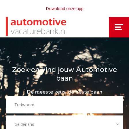
Download onze app
Zoek en vind jouw Automotive
baan
De meeste keus, de beste baan