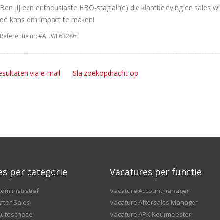
Ben jij een enthousiaste HBO-stagiair(e) die klantbeleving en sales w
dé kans om impact te maken!
Referentie nr:
#AUWE63286
esultaten via e-mail
Sla zoekopdracht op
es per categorie
Vacatures per functie
dministratief
Vacature Accountmanager
fter Sales
Vacature Aftersales Manager
Autoschade
Vacature APK Keurmeester