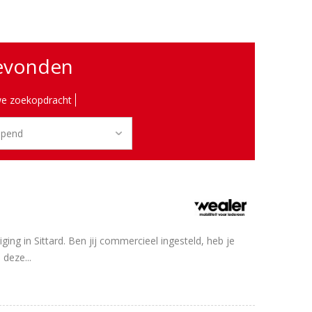
gevonden
e zoekopdracht
g in Sittard. Ben jij commercieel ingesteld, heb je
 deze...