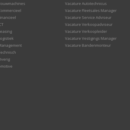
 Bouwmachines
Vacature Autotechnicus
Commercieel
Vacature Fleetsales Manager
inancieel
Vacature Service Adviseur
CT
Vacature Verkoopadviseur
Leasing
Vacature Verkoopleider
ogistiek
Vacature Vestigings Manager
 Management
Vacature Bandenmonteur
Technisch
Overig
omotive