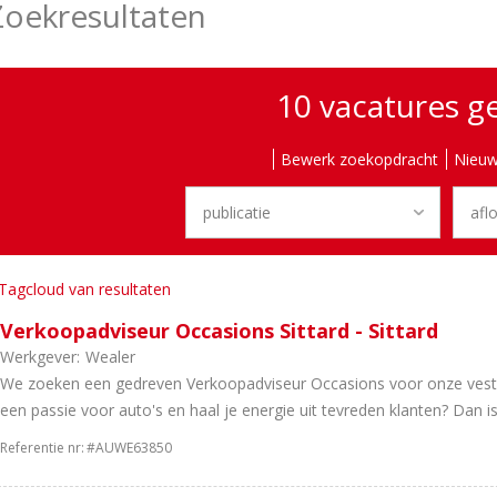
Zoekresultaten
10 vacatures 
Bewerk zoekopdracht
Nieuw
Tagcloud van resultaten
Verkoopadviseur Occasions Sittard - Sittard
Werkgever:
Wealer
We zoeken een gedreven Verkoopadviseur Occasions voor onze vestigin
een passie voor auto's en haal je energie uit tevreden klanten? Dan is
Referentie nr:
#AUWE63850