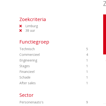
Zoekcriteria
Limburg
38 uur
Functiegroep
Technisch
5
Commercieel
4
Engineering
1
Stages
1
Financieel
1
Schade
1
After sales
1
Sector
Personenauto's
9