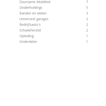
Duurzame Mobiliteit
7
Dealerholdings
5
Banden en wielen
3
Universeel garages
2
Bedrijfsauto's
2
Schadeherstel
2
Opleiding
1
Onderdelen
1