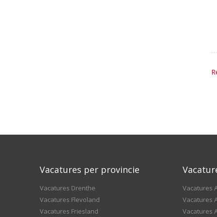
R
Vacatures per provincie
Vacatur
Vacatures Drenthe
Vacatures A
Vacatures Flevoland
Vacatures A
Vacatures Friesland
Vacatures 