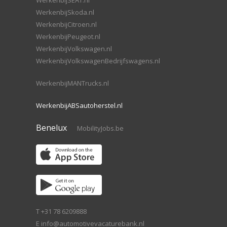
WerkenbijSEAT.nl
WerkenbijSkoda.nl
WerkenbijCitroen.nl
WerkenbijPeugeot.nl
WerkenbijVolkswagen.nl
WerkenbijVolkswagenBedrijfswagens.nl
WerkenbijMANTrucks.nl
WerkenbijABSautoherstel.nl
Benelux
MobilityJobs.be
T +31 78 6209888
E
info@automotivevacaturebank.nl