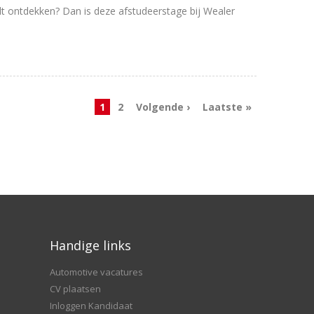
ilt ontdekken? Dan is deze afstudeerstage bij Wealer
1
2
Volgende ›
Laatste »
Handige links
Automotive vacatures
CV plaatsen
Inloggen Kandidaat