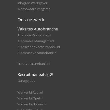
Inloggen Werkgever
Wachtwoord vergeten
Ons netwerk:
Vaksites Autobranche
AftersalesMagazine.nl
AutomobielManagement
AutoschadeVacaturebank.nl
AutoleaseVacaturebank.nl
TruckVacaturebank.nl
Recruitmentsites ®
Garagejobs
WerkenbijAudi.nl
WerkenbijOpel.nl
WerkenbijNissan.nl