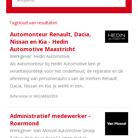
1
Schade
1
After
sales
Tagcloud van resultaten
Automonteur Renault, Dacia,
Aantal
Nissan en Kia - Hedin
uren
Automotive Maastricht
13
40
Werkgever:
Hedin Automotive
uur
Als Automonteur bij Hedin Automotive ben je
5
38
verantwoordelijk voor het onderhoud, de reparatie en de
uur
aflevering van personenauto's van de merken Renault,
4
In
Dacia, Nissan en Kia. Je werkt in een...
overleg
Referentie nr:
#AUWE63959
2
32
uur
1
36
Administratief medewerker -
uur
Roermond
Werkgever:
Van Mossel Automotive Groep
&nbsp; Wat ga je doen? Samen met je