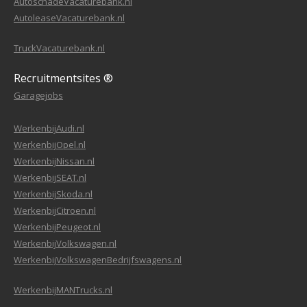
AutoschadeVacaturebank.nl
AutoleaseVacaturebank.nl
TruckVacaturebank.nl
Recruitmentsites ®
Garagejobs
WerkenbijAudi.nl
WerkenbijOpel.nl
WerkenbijNissan.nl
WerkenbijSEAT.nl
WerkenbijSkoda.nl
WerkenbijCitroen.nl
WerkenbijPeugeot.nl
WerkenbijVolkswagen.nl
WerkenbijVolkswagenBedrijfswagens.nl
WerkenbijMANTrucks.nl