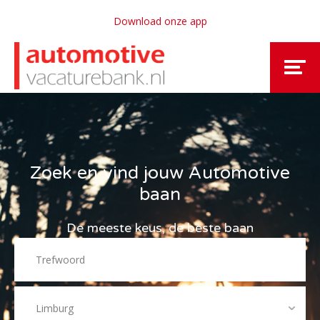
Download onze app
Zoek en vind jouw Automotive
baan
De meeste keus, de beste baan