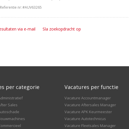
Referentie nr:
#AUV63265
esultaten via e-mail
Sla zoekopdracht op
es per categorie
Vacatures per functie
dministratief
Vacature Accountmanager
fter Sales
Vacature Aftersales Manager
Autoschade
Vacature APK Keurmeester
 Bouwmachines
Vacature Autotechnicus
Commercieel
Vacature Fleetsales Manager