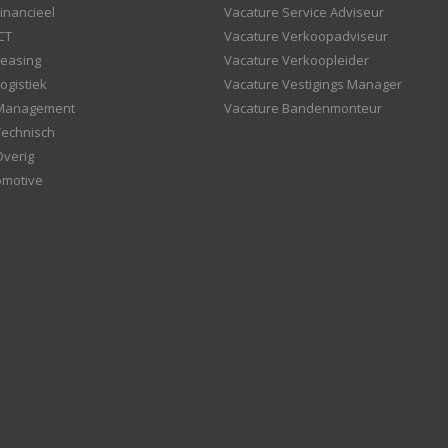
inancieel
Vacature Service Adviseur
CT
Vacature Verkoopadviseur
Leasing
Vacature Verkoopleider
ogistiek
Vacature Vestigings Manager
 Management
Vacature Bandenmonteur
Technisch
Overig
omotive