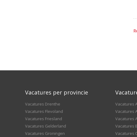
R
Vacatures per provincie
Vacatur
Vacatures Drenthe
Vacatures A
Vacatures Flevoland
Vacatures A
Vacatures Friesland
Vacatures 
Vacatures Gelderland
Vacatures
Vacatures Groningen
Vacatures 