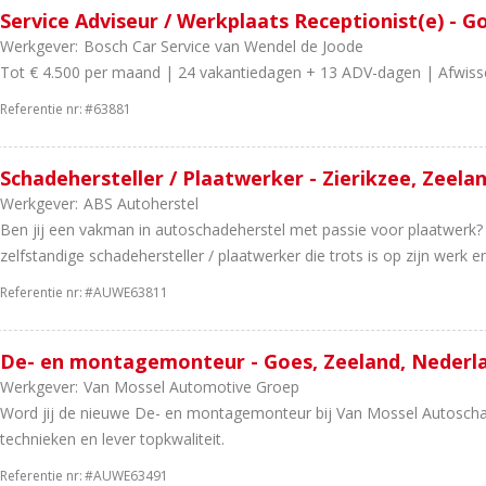
Service Adviseur / Werkplaats Receptionist(e) - G
Werkgever:
Bosch Car Service van Wendel de Joode
Tot € 4.500 per maand | 24 vakantiedagen + 13 ADV-dagen | Afwiss
Referentie nr:
#63881
Schadehersteller / Plaatwerker - Zierikzee, Zeela
Werkgever:
ABS Autoherstel
Ben jij een vakman in autoschadeherstel met passie voor plaatwerk?
zelfstandige schadehersteller / plaatwerker die trots is op zijn werk en
Referentie nr:
#AUWE63811
De- en montagemonteur - Goes, Zeeland, Nederl
Werkgever:
Van Mossel Automotive Groep
Word jij de nieuwe De- en montagemonteur bij Van Mossel Autosch
technieken en lever topkwaliteit.
Referentie nr:
#AUWE63491