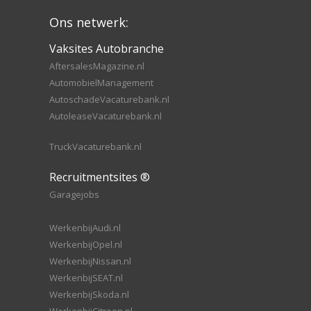
Ons netwerk:
Vaksites Autobranche
AftersalesMagazine.nl
AutomobielManagement
AutoschadeVacaturebank.nl
AutoleaseVacaturebank.nl
TruckVacaturebank.nl
Recruitmentsites ®
Garagejobs
WerkenbijAudi.nl
WerkenbijOpel.nl
WerkenbijNissan.nl
WerkenbijSEAT.nl
WerkenbijSkoda.nl