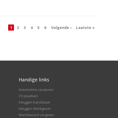
1
2
3
4
5
6
Volgende ›
Laatste »
Handige links
Automotive vacatures
CV plaatsen
Inloggen Kandidaat
Inloggen Werkgever
Wachtwoord vergeten