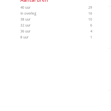
40 uur
29
In overleg
16
38 uur
10
32 uur
6
36 uur
4
8 uur
1