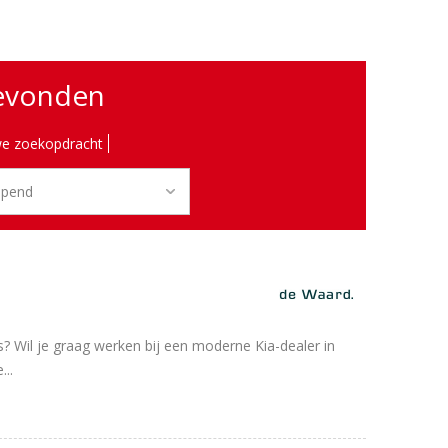
gevonden
e zoekopdracht
? Wil je graag werken bij een moderne Kia-dealer in
...