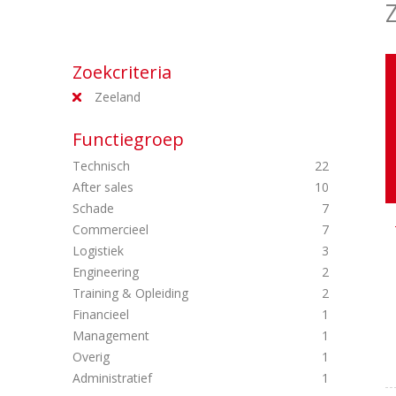
Zoekcriteria
Zeeland
Functiegroep
Technisch
22
After sales
10
Schade
7
Commercieel
7
Logistiek
3
Engineering
2
Training & Opleiding
2
Financieel
1
Management
1
Overig
1
Administratief
1