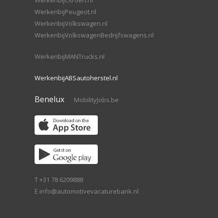
WerkenbijCitroen.nl
WerkenbijPeugeot.nl
WerkenbijVolkswagen.nl
WerkenbijVolkswagenBedrijfswagens.nl
WerkenbijMANTrucks.nl
WerkenbijABSautoherstel.nl
Benelux
MobilityJobs.be
T +31 78 6209888
E
info@automotivevacaturebank.nl