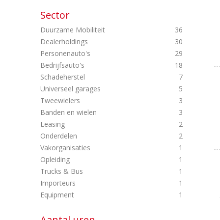
Sector
Duurzame Mobiliteit
36
Dealerholdings
30
Personenauto's
29
Bedrijfsauto's
18
Schadeherstel
7
Universeel garages
5
Tweewielers
3
Banden en wielen
3
Leasing
2
Onderdelen
2
Vakorganisaties
1
Opleiding
1
Trucks & Bus
1
Importeurs
1
Equipment
1
Aantal uren