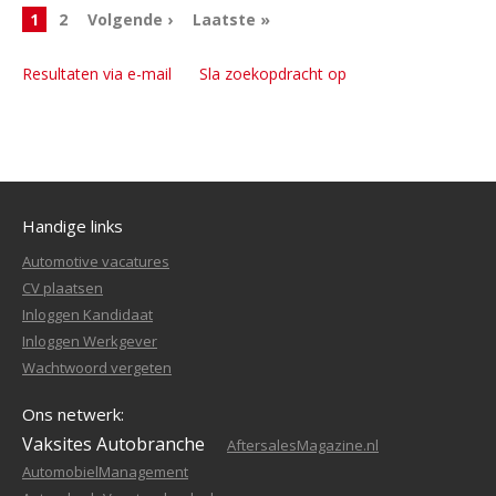
1
2
Volgende ›
Laatste »
Resultaten via e-mail
Sla zoekopdracht op
Handige links
Automotive vacatures
CV plaatsen
Inloggen Kandidaat
Inloggen Werkgever
Wachtwoord vergeten
Ons netwerk:
Vaksites Autobranche
AftersalesMagazine.nl
AutomobielManagement