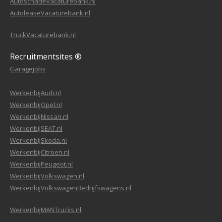
AutoschadeVacaturebank.nl
AutoleaseVacaturebank.nl
TruckVacaturebank.nl
Recruitmentsites ®
Garagejobs
WerkenbijAudi.nl
WerkenbijOpel.nl
WerkenbijNissan.nl
WerkenbijSEAT.nl
WerkenbijSkoda.nl
WerkenbijCitroen.nl
WerkenbijPeugeot.nl
WerkenbijVolkswagen.nl
WerkenbijVolkswagenBedrijfswagens.nl
WerkenbijMANTrucks.nl