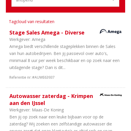
1
Stages
1
Administratief
Tagcloud van resultaten
Sector
Stage Sales Amega - Diverse
10
Dealerholdings
Werkgever:
Amega
9
Duurzame
Amega biedt verschillende stageplekken binnen de Sales
Mobiliteit
van hun autobedrijven. Ben jij passievol over auto's,
8
Personenauto's
minimaal 8 uur per week beschikbaar en op zoek naar een
4
Bedrijfsauto's
uitdagende stage? Dan is dit...
1
Tweewielers
1
Banden
Referentie nr:
#AUWE63937
en
wielen
Autowasser zaterdag - Krimpen
aan den IJssel
Werkgever:
Maas-De Koning
Ben jij op zoek naar een leuke bijbaan voor op de
zaterdag? Wij zoeken een zelfstandige autowasser die
ervoor zorgt dat onze klantauto’s er altijd spik en span