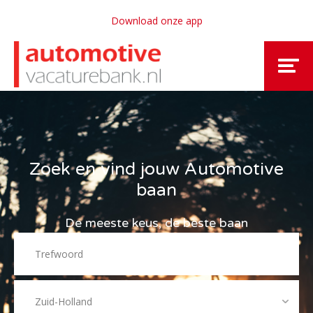
Download onze app
Zoek en vind jouw Automotive
baan
De meeste keus, de beste baan