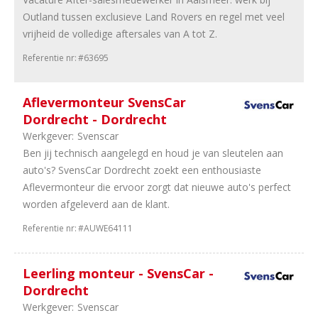
uur
Outland tussen exclusieve Land Rovers en regel met veel
86
In
vrijheid de volledige aftersales van A tot Z.
overleg
Referentie nr:
#63695
41
32
uur
33
38
Aflevermonteur SvensCar
uur
Dordrecht - Dordrecht
13
24
Werkgever:
Svenscar
uur
Ben jij technisch aangelegd en houd je van sleutelen aan
10
8
auto's? SvensCar Dordrecht zoekt een enthousiaste
uur
Aflevermonteur die ervoor zorgt dat nieuwe auto's perfect
7
16
worden afgeleverd aan de klant.
uur
Referentie nr:
#AUWE64111
5
20
uur
3
36
Leerling monteur - SvensCar -
uur
Dordrecht
Werkgever:
Svenscar