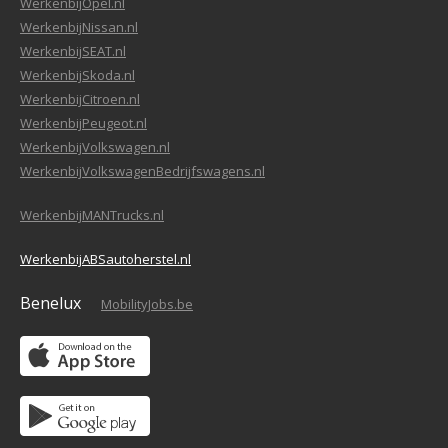
WerkenbijOpel.nl
WerkenbijNissan.nl
WerkenbijSEAT.nl
WerkenbijSkoda.nl
WerkenbijCitroen.nl
WerkenbijPeugeot.nl
WerkenbijVolkswagen.nl
WerkenbijVolkswagenBedrijfswagens.nl
WerkenbijMANTrucks.nl
WerkenbijABSautoherstel.nl
Benelux
MobilityJobs.be