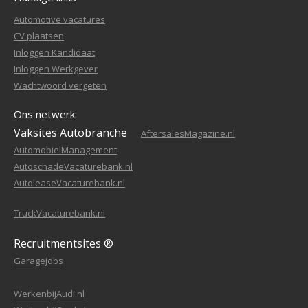
Automotive vacatures
CV plaatsen
Inloggen Kandidaat
Inloggen Werkgever
Wachtwoord vergeten
Ons netwerk:
Vaksites Autobranche
AftersalesMagazine.nl
AutomobielManagement
AutoschadeVacaturebank.nl
AutoleaseVacaturebank.nl
TruckVacaturebank.nl
Recruitmentsites ®
Garagejobs
WerkenbijAudi.nl