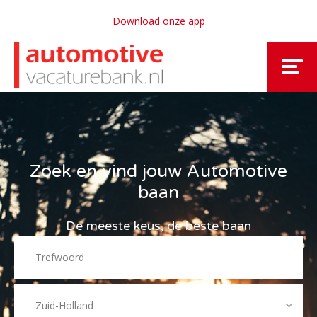
Download onze app
Zoek en vind jouw Automotive
baan
De meeste keus, de beste baan