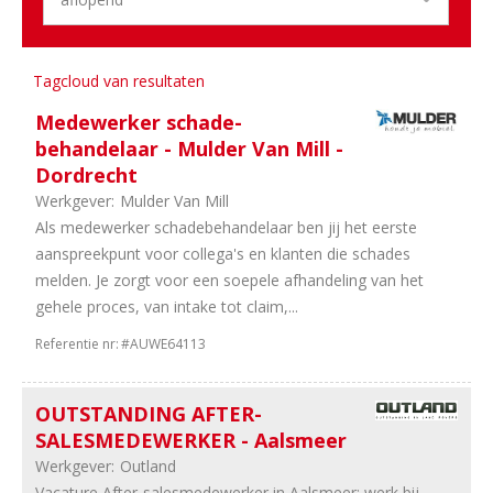
24
Schade
16
Management
10
Training
Tagcloud van resultaten
&
Medewerker schade-
Opleiding
behandelaar - Mulder Van Mill -
10
Overig
Dordrecht
7
Financieel
Werkgever:
Mulder Van Mill
6
Marketing
Als medewerker schadebehandelaar ben jij het eerste
6
Stages
aanspreekpunt voor collega's en klanten die schades
4
Engineering
melden. Je zorgt voor een soepele afhandeling van het
3
HRM
gehele proces, van intake tot claim,...
2
ICT
&
Referentie nr:
#AUWE64113
Digital
OUTSTANDING AFTER-
Aantal
SALESMEDEWERKER - Aalsmeer
uren
Werkgever:
Outland
37
40
Vacature After-salesmedewerker in Aalsmeer: werk bij