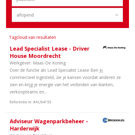
1
HRM
1
Stages
1
Financieel
Regio
Tagcloud van resultaten
13
Gelderland
7
Zuid-
Lead Specialist Lease - Driver
Holland
House Moordrecht
5
Utrecht
Werkgever:
Maas-De Koning
4
Noord-
Over de functie als Lead Specialist Lease Ben jij
Brabant
commercieel ingesteld, zie je kansen voordat anderen ze
4
Noord-
zien en krijg je energie van het verbinden van klanten,
Holland
verkoopteams en...
4
Randstad
Referentie nr:
#AU64193
2
Overijssel
2
Zeeland
1
Landelijk
Adviseur Wagenparkbeheer -
1
Drenthe
Harderwijk