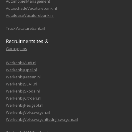
AutomobielManagement
AutoschadeVacaturebank.nl
AutoleaseVacaturebank.nl
TruckVacaturebank.nl
Recruitmentsites ®
Garagejobs
WerkenbijAudi.nl
WerkenbijOpel.nl
WerkenbijNissan.nl
WerkenbijSEAT.nl
WerkenbijSkoda.nl
WerkenbijCitroen.nl
WerkenbijPeugeot.nl
WerkenbijVolkswagen.nl
WerkenbijVolkswagenBedrijfswagens.nl