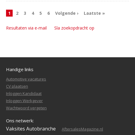
1
2
3
4
5
6
Volgende ›
Laatste »
Resultaten via e-mail
Sla zoekopdracht op
Handige links
Automotive vacatures
CV plaatsen
Inloggen Kandidaat
Inloggen Werkgever
Wachtwoord vergeten
Ons netwerk:
Vaksites Autobranche
AftersalesMagazine.nl