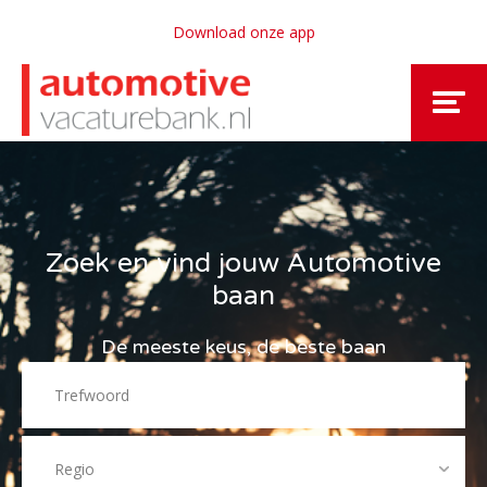
Download onze app
Zoek en vind jouw Automotive
baan
De meeste keus, de beste baan