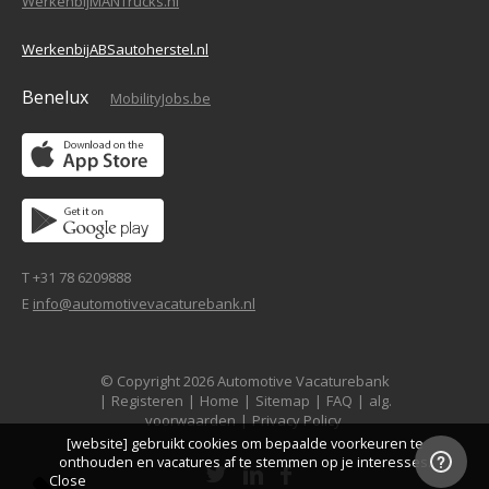
WerkenbijMANTrucks.nl
WerkenbijABSautoherstel.nl
Benelux
MobilityJobs.be
T +31 78 6209888
E
info@automotivevacaturebank.nl
© Copyright 2026 Automotive Vacaturebank
|
Registeren
|
Home
|
Sitemap
|
FAQ
|
alg.
voorwaarden
|
Privacy Policy
[website] gebruikt cookies om bepaalde voorkeuren te
onthouden en vacatures af te stemmen op je interesses.
Close