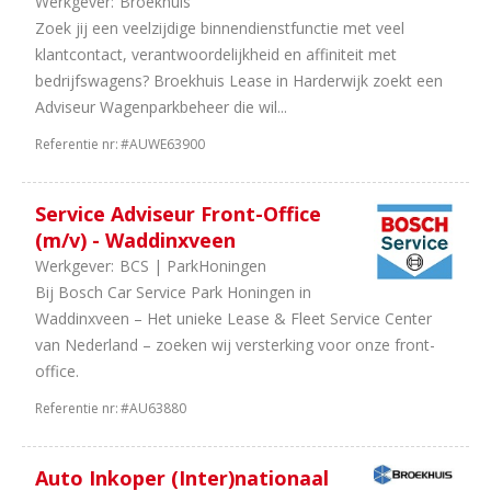
Werkgever:
Broekhuis
Aantal
Zoek jij een veelzijdige binnendienstfunctie met veel
uren
klantcontact, verantwoordelijkheid en affiniteit met
bedrijfswagens? Broekhuis Lease in Harderwijk zoekt een
30
40
Adviseur Wagenparkbeheer die wil...
uur
10
In
Referentie nr:
#AUWE63900
overleg
7
32
Service Adviseur Front-Office
uur
(m/v) - Waddinxveen
2
38
Werkgever:
BCS | ParkHoningen
uur
Bij Bosch Car Service Park Honingen in
1
24
Waddinxveen – Het unieke Lease & Fleet Service Center
uur
van Nederland – zoeken wij versterking voor onze front-
1
16
office.
uur
Referentie nr:
#AU63880
Auto Inkoper (Inter)nationaal