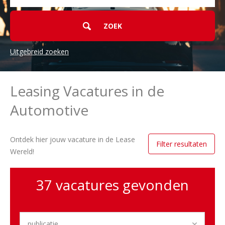
Uitgebreid zoeken
Zoekcriteria
Leasing Vacatures in de
Leasing
Automotive
Functiegroep
Ontdek hier jouw vacature in de Lease
32
Commercieel
Filter resultaten
Wereld!
4
After
sales
3
Management
37 vacatures gevonden
3
Administratief
2
Marketing
2
Technisch