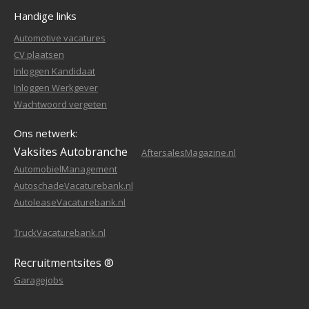
Handige links
Automotive vacatures
CV plaatsen
Inloggen Kandidaat
Inloggen Werkgever
Wachtwoord vergeten
Ons netwerk:
Vaksites Autobranche
AftersalesMagazine.nl
AutomobielManagement
AutoschadeVacaturebank.nl
AutoleaseVacaturebank.nl
TruckVacaturebank.nl
Recruitmentsites ®
Garagejobs