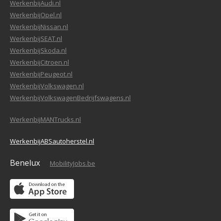
WerkenbijAudi.nl
WerkenbijOpel.nl
WerkenbijNissan.nl
WerkenbijSEAT.nl
WerkenbijSkoda.nl
WerkenbijCitroen.nl
WerkenbijPeugeot.nl
WerkenbijVolkswagen.nl
WerkenbijVolkswagenBedrijfswagens.nl
WerkenbijMANTrucks.nl
WerkenbijABSautoherstel.nl
Benelux
MobilityJobs.be