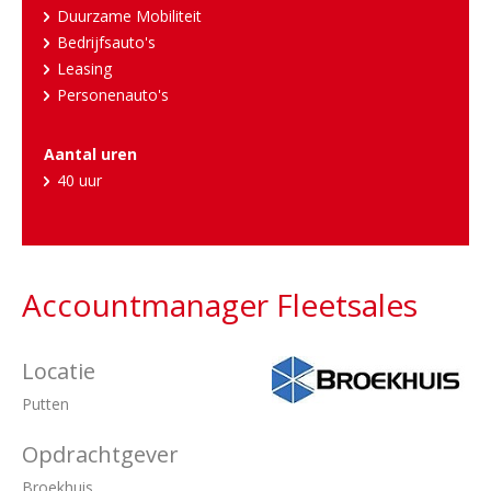
Duurzame Mobiliteit
Bedrijfsauto's
Leasing
Personenauto's
Aantal uren
40 uur
Accountmanager Fleetsales
Locatie
Putten
Opdrachtgever
Broekhuis