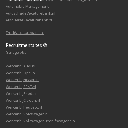
AutomobielManagement
AutoschadeVacaturebank.nl
AutoleaseVacaturebank.nl
TruckVacaturebank.nl
Recruitmentsites ®
Garagejobs
WerkenbijAudi.nl
WerkenbijOpel.nl
WerkenbijNissan.nl
WerkenbijSEAT.nl
WerkenbijSkoda.nl
WerkenbijCitroen.nl
WerkenbijPeugeot.nl
WerkenbijVolkswagen.nl
WerkenbijVolkswagenBedrijfswagens.nl