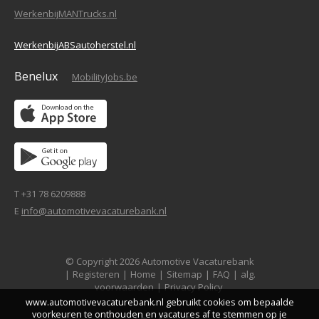
WerkenbijMANTrucks.nl
WerkenbijABSautoherstel.nl
Benelux
MobilityJobs.be
T +31 78 6209888
E
info@automotivevacaturebank.nl
© Copyright 2026 Automotive Vacaturebank
|
Registeren
|
Home
|
Sitemap
|
FAQ
|
alg.
voorwaarden
|
Privacy Policy
www.automotivevacaturebank.nl gebruikt cookies om bepaalde
voorkeuren te onthouden en vacatures af te stemmen op je