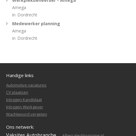
Werkplekbeheerder - Amega
Amega
in
Dordrecht
Medewerker planning
Amega
in
Dordrecht
Handige links
Automotive vacatures
CV plaatsen
Inloggen Kandidaat
Inloggen Werkgever
Wachtwoord vergeten
Ons netwerk:
Vaksites Autobranche
AftersalesMagazine.nl