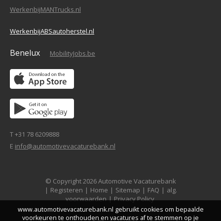
WerkenbijMANTrucks.nl
WerkenbijABSautoherstel.nl
Benelux
MobilityJobs.be
T +31 78 6209888
E
info@automotivevacaturebank.nl
© Copyright 2026 Automotive Vacaturebank
|
Registeren
|
Home
|
Sitemap
|
FAQ
|
alg.
voorwaarden
|
Privacy Policy
www.automotivevacaturebank.nl gebruikt cookies om bepaalde
voorkeuren te onthouden en vacatures af te stemmen op je