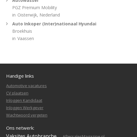
Autowasser
PGZ Premium Mobility
in
Oisterwijk, Nederland
Auto Inkoper (Inter)nationaal Hyundai
Broekhuis
in
Vaassen
Handige links
Automotive vacatures
CV plaatsen
Inloggen Kandidaat
Inloggen Werkgever
Wachtwoord vergeten
Ons netwerk:
Vaksites Autobranche
AftersalesMagazine.nl