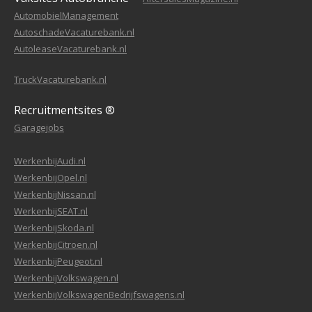
AutomobielManagement
AutoschadeVacaturebank.nl
AutoleaseVacaturebank.nl
TruckVacaturebank.nl
Recruitmentsites ®
Garagejobs
WerkenbijAudi.nl
WerkenbijOpel.nl
WerkenbijNissan.nl
WerkenbijSEAT.nl
WerkenbijSkoda.nl
WerkenbijCitroen.nl
WerkenbijPeugeot.nl
WerkenbijVolkswagen.nl
WerkenbijVolkswagenBedrijfswagens.nl